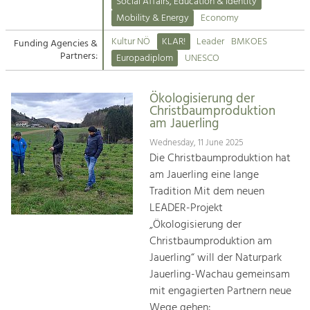
Kirchen am Fluss
Managing and Caring for the Cultural
Social Affairs, Education & Identity
Landscape.
Mobility & Energy
Economy
Suche
Kultur NÖ
KLAR!
Leader
BMKOES
Funding Agencies &
Tourism
Partners:
Europadiplom
UNESCO
Offer Development and Positioning
Impressum
Ökologisierung der
Kontakt
Art & Culture
Christbaumproduktion
am Jauerling
Crafts, Science and Research.
Wednesday, 11 June 2025
Die Christbaumproduktion hat
Social Affairs, Education
am Jauerling eine lange
& Identity
Tradition Mit dem neuen
Equality, Youth and Integration.
LEADER-Projekt
„Ökologisierung der
Mobility & Energy
Christbaumproduktion am
Climate Change, Public Transport and
Renewable Energy.
Jauerling“ will der Naturpark
Jauerling-Wachau gemeinsam
Economy
mit engagierten Partnern neue
Increase in Regional Value Added.
Wege gehen: