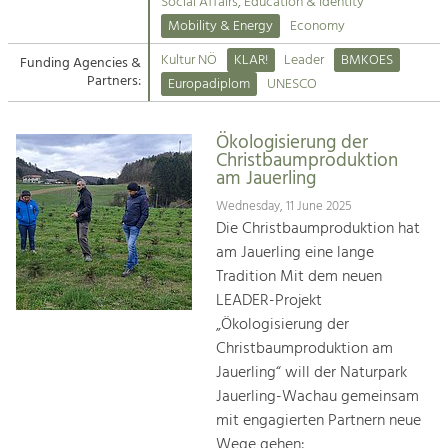
Kirchen am Fluss
Managing and Caring for the Cultural
Social Affairs, Education & Identity
Landscape.
Mobility & Energy
Economy
Suche
Kultur NÖ
KLAR!
Leader
BMKOES
Funding Agencies &
Tourism
Partners:
Europadiplom
UNESCO
Offer Development and Positioning
Impressum
Ökologisierung der
Kontakt
Art & Culture
Christbaumproduktion
am Jauerling
Crafts, Science and Research.
Wednesday, 11 June 2025
Die Christbaumproduktion hat
Social Affairs, Education
am Jauerling eine lange
& Identity
Tradition Mit dem neuen
Equality, Youth and Integration.
LEADER-Projekt
„Ökologisierung der
Mobility & Energy
Christbaumproduktion am
Climate Change, Public Transport and
Renewable Energy.
Jauerling“ will der Naturpark
Jauerling-Wachau gemeinsam
Economy
mit engagierten Partnern neue
Increase in Regional Value Added.
Wege gehen: