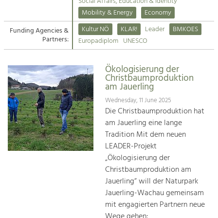
Kirchen am Fluss
Managing and Caring for the Cultural
Social Affairs, Education & Identity
Landscape.
Mobility & Energy
Economy
Suche
Kultur NÖ
KLAR!
Leader
BMKOES
Funding Agencies &
Tourism
Partners:
Europadiplom
UNESCO
Offer Development and Positioning
Impressum
Ökologisierung der
Kontakt
Art & Culture
Christbaumproduktion
am Jauerling
Crafts, Science and Research.
Wednesday, 11 June 2025
Die Christbaumproduktion hat
Social Affairs, Education
am Jauerling eine lange
& Identity
Tradition Mit dem neuen
Equality, Youth and Integration.
LEADER-Projekt
„Ökologisierung der
Mobility & Energy
Christbaumproduktion am
Climate Change, Public Transport and
Renewable Energy.
Jauerling“ will der Naturpark
Jauerling-Wachau gemeinsam
Economy
mit engagierten Partnern neue
Increase in Regional Value Added.
Wege gehen: