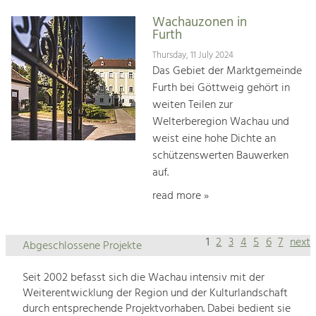
Wachauzonen in
Furth
Thursday, 11 July 2024
Das Gebiet der Marktgemeinde
Furth bei Göttweig gehört in
weiten Teilen zur
Welterberegion Wachau und
weist eine hohe Dichte an
schützenswerten Bauwerken
auf.
read more »
1
2
3
4
5
6
7
next
Abgeschlossene Projekte
Seit 2002 befasst sich die Wachau intensiv mit der
Weiterentwicklung der Region und der Kulturlandschaft
durch entsprechende Projektvorhaben. Dabei bedient sie