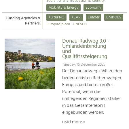
Kirchen am Fluss
Managing and Caring for the Cultural
Social Affairs, Education & Identity
Landscape.
Mobility & Energy
Economy
Suche
Kultur NÖ
KLAR!
Leader
BMKOES
Funding Agencies &
Tourism
Partners:
Europadiplom
UNESCO
Offer Development and Positioning
Impressum
Donau-Radweg 3.0 -
Kontakt
Art & Culture
Umlandeinbindung
und
Crafts, Science and Research.
Qualitätssteigerung
Tuesday, 16 December 2025
Social Affairs, Education
Der Donauradweg zählt zu den
& Identity
bedeutendsten Radfernwegen
Equality, Youth and Integration.
Europas und bietet großes
Potenzial, wenn die
Mobility & Energy
umliegenden Regionen stärker
Climate Change, Public Transport and
in das Gesamterlebnis
Renewable Energy.
eingebunden werden.
Economy
read more »
Increase in Regional Value Added.