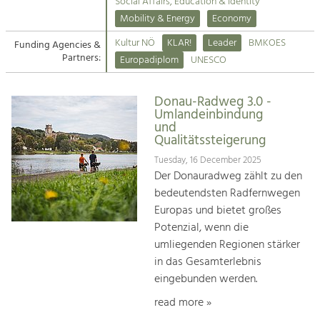
Kirchen am Fluss
Managing and Caring for the Cultural
Social Affairs, Education & Identity
Landscape.
Mobility & Energy
Economy
Suche
Kultur NÖ
KLAR!
Leader
BMKOES
Funding Agencies &
Tourism
Partners:
Europadiplom
UNESCO
Offer Development and Positioning
Impressum
Donau-Radweg 3.0 -
Kontakt
Art & Culture
Umlandeinbindung
und
Crafts, Science and Research.
Qualitätssteigerung
Tuesday, 16 December 2025
Social Affairs, Education
Der Donauradweg zählt zu den
& Identity
bedeutendsten Radfernwegen
Equality, Youth and Integration.
Europas und bietet großes
Potenzial, wenn die
Mobility & Energy
umliegenden Regionen stärker
Climate Change, Public Transport and
in das Gesamterlebnis
Renewable Energy.
eingebunden werden.
Economy
read more »
Increase in Regional Value Added.