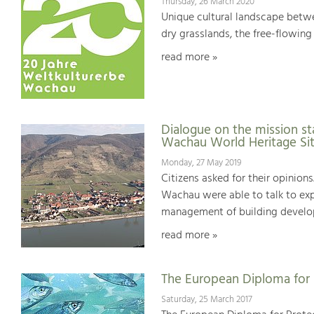
Thursday, 26 March 2020
Unique cultural landscape betwe
dry grasslands, the free-flowing 
read more »
Dialogue on the mission st
Wachau World Heritage Si
Monday, 27 May 2019
Citizens asked for their opinions
Wachau were able to talk to expe
management of building develop
read more »
The European Diploma for 
Saturday, 25 March 2017