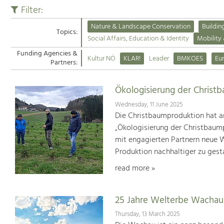
Filter:
Nature & Landscape Conservation
Buildin
Topics:
Social Affairs, Education & Identity
Mobility
Funding Agencies &
Kultur NÖ
KLAR!
Leader
BMKOES
Eu
Partners:
Ökologisierung der Christ
Wednesday, 11 June 2025
Die Christbaumproduktion hat a
„Ökologisierung der Christbaum
mit engagierten Partnern neue We
Produktion nachhaltiger zu gest
read more »
25 Jahre Welterbe Wachau
Thursday, 13 March 2025