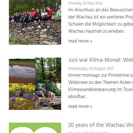
Monday, 16 May 2022
Im Anschluss an das Bewusstsei
der Wachau ist ein weiteres Pr
Schulen die Möglichkeit zu geb
Wachau hautnah zu erleben.
read more »
Juni war Klima-Monat: We
Wednesday, 04 August 2021
Immer montags zur Primetime or
Webinare zu den Themen Acker u
Klimawandelanpassung im Touris
abrufbar.
read more »
20 years of the Wachau Wo