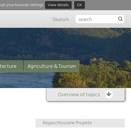
just your browser settings.
View details
OK
Deutsch
tecture
Agriculture & Tourism
Overview of topics
Overview
Abgeschlossene Projekte
of