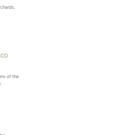
chards,
Art & Culture
Crafts, Science and Research.
Social Affairs, Education
ESCO
& Identity
Equality, Youth and Integration.
ens of the
Mobility & Energy
e
Climate Change, Public Transport and
Renewable Energy.
Economy
Increase in Regional Value Added.