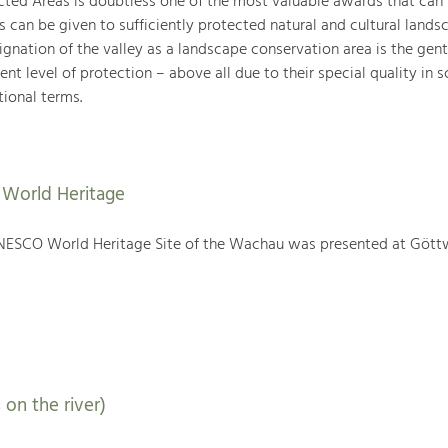
ted Areas is doubtless one of the most valuable awards that can
can be given to sufficiently protected natural and cultural landsc
gnation of the valley as a landscape conservation area is the gent
ent level of protection – above all due to their special quality in sc
tional terms.
World Heritage
NESCO World Heritage Site of the Wachau was presented at Gött
 on the river)