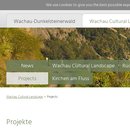
We use cookies to give you the best possible expe
Wachau-Dunkelsteinerwald
Wachau Cultural 
News
Wachau Cultural Landscape
Rüc
Projects
Kirchen am Fluss
Wachau Cultural Landscape
Projects
Projekte