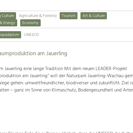
g Culture
Agriculture & Forestry
Tourism
Art & Culture
 & Energy
Economy
ropadiplom
UNESCO
baumproduktion am Jauerling
m Jauerling eine lange Tradition Mit dem neuen LEADER-Projekt
produktion am Jauerling“ will der Naturpark Jauerling-Wachau ge
ge gehen: umweltfreundlicher, biodiverser und zukunftsfit. Ziel ist
alten – ganz im Sinne von Klimaschutz, Bodengesundheit und Artenv