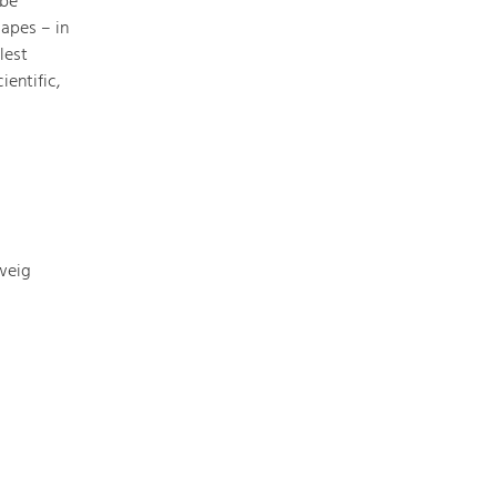
 be
apes – in
lest
ientific,
weig