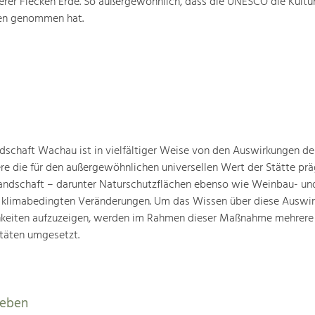
rer Flecken Erde. So außergewöhnlich, dass die UNESCO die Kultu
ten genommen hat.
schaft Wachau ist in vielfältiger Weise von den Auswirkungen de
ere die für den außergewöhnlichen universellen Wert der Stätte pr
landschaft – darunter Naturschutzflächen ebenso wie Weinbau- un
n klimabedingten Veränderungen. Um das Wissen über diese Auswi
hkeiten aufzuzeigen, werden im Rahmen dieser Maßnahme mehrere
täten umgesetzt.
leben