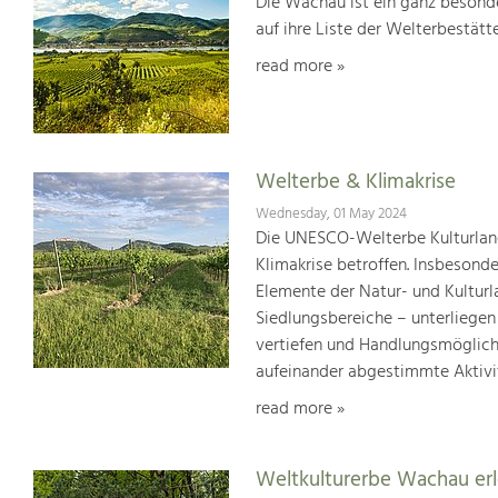
Die Wachau ist ein ganz besonde
auf ihre Liste der Welterbestät
read more »
Welterbe & Klimakrise
Wednesday, 01 May 2024
Die UNESCO-Welterbe Kulturland
Klimakrise betroffen. Insbesond
Elemente der Natur- und Kultur
Siedlungsbereiche – unterliege
vertiefen und Handlungsmöglic
aufeinander abgestimmte Aktivi
read more »
Weltkulturerbe Wachau er