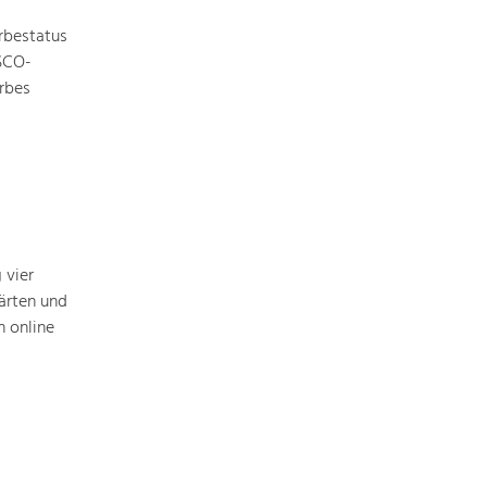
rbestatus
ESCO-
rbes
Nature & Landscape
Conservation
Maintenance, Regulation and Further
Development.
Building Culture
Site, Building Culture and Sustainable
Settlements.
 vier
ärten und
 online
Agriculture & Forestry
Managing and Caring for the Cultural
Landscape.
Tourism
Offer Development and Positioning