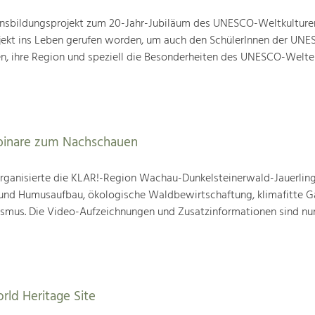
nsbildungsprojekt zum 20-Jahr-Jubiläum des UNESCO-Weltkulture
ojekt ins Leben gerufen worden, um auch den SchülerInnen der UN
en, ihre Region und speziell die Besonderheiten des UNESCO-Welte
binare zum Nachschauen
ganisierte die KLAR!-Region Wachau-Dunkelsteinerwald-Jauerling
nd Humusaufbau, ökologische Waldbewirtschaftung, klimafitte G
mus. Die Video-Aufzeichnungen und Zusatzinformationen sind nun
rld Heritage Site