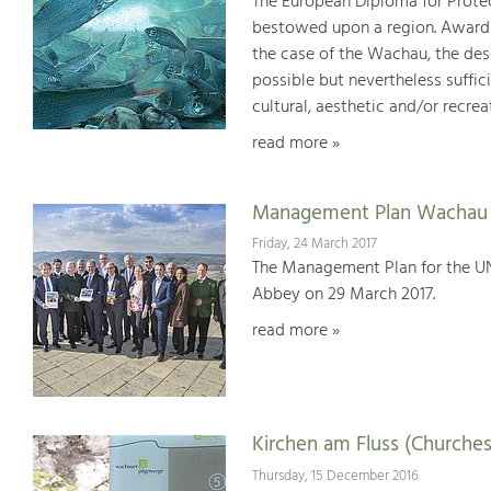
The European Diploma for Protec
bestowed upon a region. Awards 
the case of the Wachau, the desi
possible but nevertheless suffici
cultural, aesthetic and/or recrea
read more »
Management Plan Wachau 
Friday, 24 March 2017
The Management Plan for the U
Abbey on 29 March 2017.
read more »
Kirchen am Fluss (Churches
Thursday, 15 December 2016