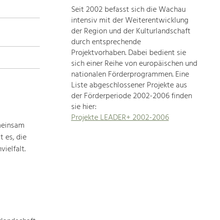
Seit 2002 befasst sich die Wachau
topics
intensiv mit der Weiterentwicklung
der Region und der Kulturlandschaft
Development
durch entsprechende
within
Projektvorhaben. Dabei bedient sie
sich einer Reihe von europäischen und
our
nationalen Förderprogrammen. Eine
region
Liste abgeschlossener Projekte aus
is
der Förderperiode 2002-2006 finden
extremely
sie hier:
diverse.
Projekte LEADER+ 2002-2006
Which
meinsam
is
 es, die
why
ielfalt.
we
provide
you
with
an
overview