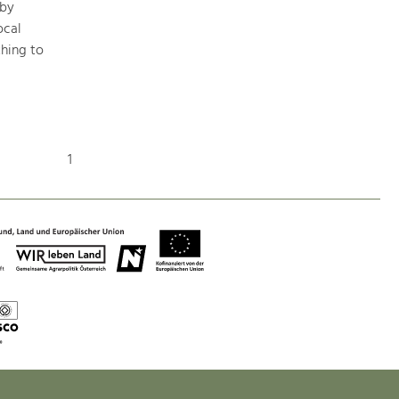
 by
ocal
hing to
1