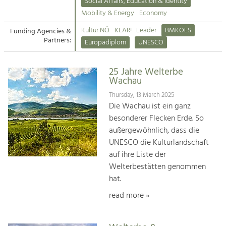
Kirchen am Fluss
Managing and Caring for the Cultural
Social Affairs, Education & Identity
Landscape.
Mobility & Energy
Economy
Suche
Kultur NÖ
KLAR!
Leader
BMKOES
Funding Agencies &
Tourism
Partners:
Europadiplom
UNESCO
Offer Development and Positioning
Impressum
25 Jahre Welterbe
Kontakt
Art & Culture
Wachau
Crafts, Science and Research.
Thursday, 13 March 2025
Die Wachau ist ein ganz
besonderer Flecken Erde. So
Social Affairs, Education
außergewöhnlich, dass die
& Identity
UNESCO die Kulturlandschaft
Equality, Youth and Integration.
auf ihre Liste der
Welterbestätten genommen
Mobility & Energy
hat.
Climate Change, Public Transport and
Renewable Energy.
read more »
Economy
Increase in Regional Value Added.