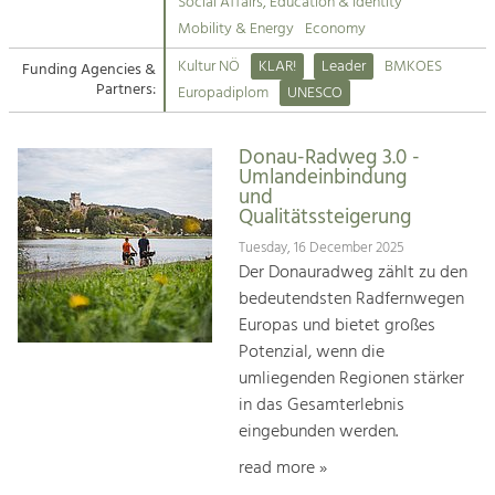
Kirchen am Fluss
Managing and Caring for the Cultural
Social Affairs, Education & Identity
Landscape.
Mobility & Energy
Economy
Suche
Kultur NÖ
KLAR!
Leader
BMKOES
Funding Agencies &
Tourism
Partners:
Europadiplom
UNESCO
Offer Development and Positioning
Impressum
Donau-Radweg 3.0 -
Kontakt
Art & Culture
Umlandeinbindung
und
Crafts, Science and Research.
Qualitätssteigerung
Tuesday, 16 December 2025
Social Affairs, Education
Der Donauradweg zählt zu den
& Identity
bedeutendsten Radfernwegen
Equality, Youth and Integration.
Europas und bietet großes
Potenzial, wenn die
Mobility & Energy
umliegenden Regionen stärker
Climate Change, Public Transport and
in das Gesamterlebnis
Renewable Energy.
eingebunden werden.
Economy
read more »
Increase in Regional Value Added.