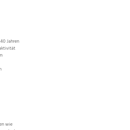
 40 Jahren
ktivität
em
n
men wie