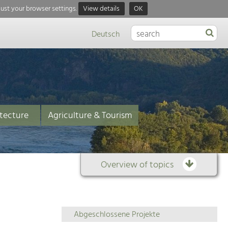
just your browser settings.
View details
OK
Deutsch
tecture
Agriculture & Tourism
Overview of topics
Overview
Abgeschlossene Projekte
of