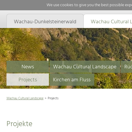
We use cookies to give you the best possible expe
Wachau-Dunkelsteinerwald
Wachau Cultural 
News
Wachau Cultural Landscape
Rüc
Projects
Kirchen am Fluss
Wachau Cultural Landscape
Projects
Projekte