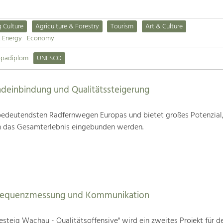
g Culture
Agriculture & Forestry
Tourism
Art & Culture
& Energy
Economy
opadiplom
UNESCO
deinbindung und Qualitätssteigerung
edeutendsten Radfernwegen Europas und bietet großes Potenzial
n das Gesamterlebnis eingebunden werden.
Frequenzmessung und Kommunikation
steig Wachau - Qualitätsoffensive" wird ein zweites Projekt für d