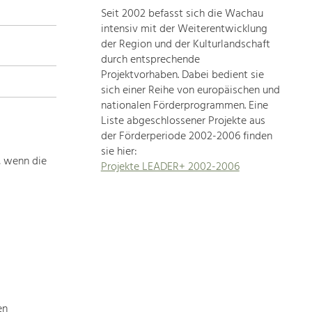
Seit 2002 befasst sich die Wachau
topics
intensiv mit der Weiterentwicklung
der Region und der Kulturlandschaft
Development
durch entsprechende
within
Projektvorhaben. Dabei bedient sie
sich einer Reihe von europäischen und
our
nationalen Förderprogrammen. Eine
region
Liste abgeschlossener Projekte aus
is
der Förderperiode 2002-2006 finden
extremely
sie hier:
diverse.
, wenn die
Projekte LEADER+ 2002-2006
Which
is
why
we
provide
you
with
an
overview
en