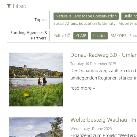
Filter:
Nature & Landscape Conservation
Buildin
Topics:
Social Affairs, Education & Identity
Mobility 
Funding Agencies &
Kultur NÖ
KLAR!
Leader
BMKOES
Eur
Partners:
Donau-Radweg 3.0 - Umlan
Tuesday, 16 December 2025
Der Donauradweg zählt zu den b
umliegenden Regionen stärker i
read more »
Welterbesteig Wachau - 
Wednesday, 11 June 2025
Ergänzend zum Projekt "Welterbe