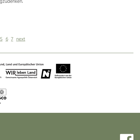
egzudenken.
5
6
7
next