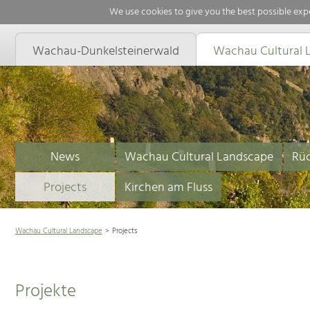
We use cookies to give you the best possible expe
Wachau-Dunkelsteinerwald
Wachau Cultural 
News
Wachau Cultural Landscape
Rüc
Projects
Kirchen am Fluss
Wachau Cultural Landscape
Projects
Projekte