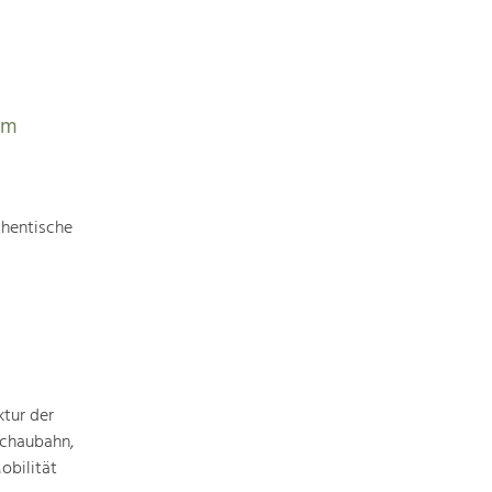
Art & Culture
Crafts, Science and Research.
em
Social Affairs, Education
& Identity
thentische
Equality, Youth and Integration.
Mobility & Energy
Climate Change, Public Transport and
Renewable Energy.
Economy
ktur der
Increase in Regional Value Added.
achaubahn,
obilität