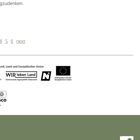
egzudenken.
4
5
6
next