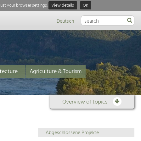
just your browser settings.
View details
OK
Deutsch
tecture
Agriculture & Tourism
Overview of topics
Overview
Abgeschlossene Projekte
of