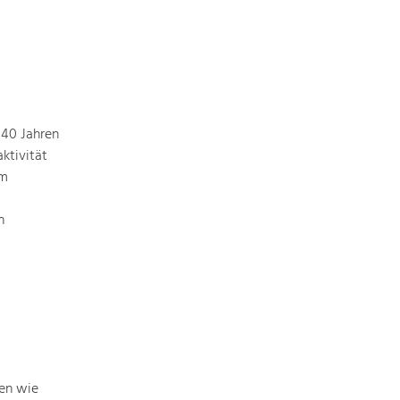
 40 Jahren
ktivität
em
n
men wie