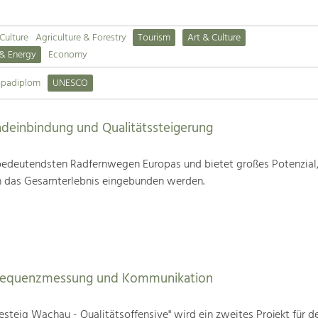
 Culture
Agriculture & Forestry
Tourism
Art & Culture
 & Energy
Economy
opadiplom
UNESCO
deinbindung und Qualitätssteigerung
edeutendsten Radfernwegen Europas und bietet großes Potenzial
n das Gesamterlebnis eingebunden werden.
Frequenzmessung und Kommunikation
steig Wachau - Qualitätsoffensive" wird ein zweites Projekt für d