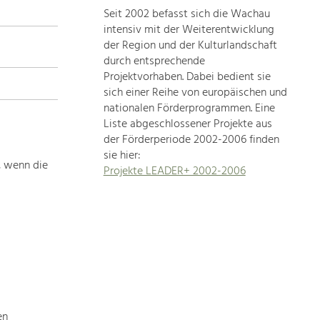
Seit 2002 befasst sich die Wachau
topics
intensiv mit der Weiterentwicklung
der Region und der Kulturlandschaft
Development
durch entsprechende
within
Projektvorhaben. Dabei bedient sie
sich einer Reihe von europäischen und
our
nationalen Förderprogrammen. Eine
region
Liste abgeschlossener Projekte aus
is
der Förderperiode 2002-2006 finden
extremely
sie hier:
diverse.
, wenn die
Projekte LEADER+ 2002-2006
Which
is
why
we
provide
you
with
an
overview
en