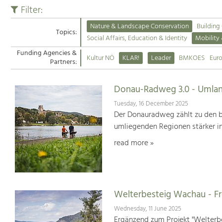
Filter:
Nature & Landscape Conservation
Building
Topics:
Social Affairs, Education & Identity
Mobility
Funding Agencies &
Kultur NÖ
KLAR!
Leader
BMKOES
Eur
Partners:
Donau-Radweg 3.0 - Umlan
Tuesday, 16 December 2025
Der Donauradweg zählt zu den b
umliegenden Regionen stärker i
read more »
Welterbesteig Wachau - 
Wednesday, 11 June 2025
Ergänzend zum Projekt "Welterbe