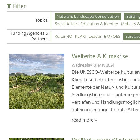
Filter:
Nature & Landscape Conservation
Buildin
Topics:
Social Affairs, Education & Identity
Mobility 
Funding Agencies &
Kultur NÖ
KLAR!
Leader
BMKOES
Europa
Partners:
Welterbe & Klimakrise
Wednesday, 01 May 2024
Die UNESCO-Welterbe Kulturland
Klimakrise betroffen. Insbesond
Elemente der Natur- und Kultur
Siedlungsbereiche – unterliege
vertiefen und Handlungsmöglic
aufeinander abgestimmte Aktivi
read more »