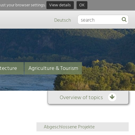
just your browser settings.
View details
OK
Deutsch
tecture
Agriculture & Tourism
Overview of topics
Overview
Abgeschlossene Projekte
of