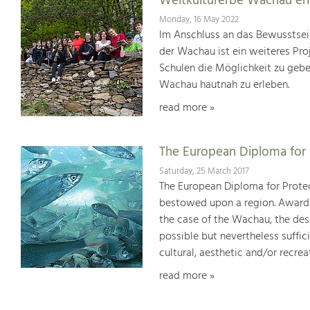
Weltkulturerbe Wachau er
Monday, 16 May 2022
Im Anschluss an das Bewusstsei
der Wachau ist ein weiteres Pr
Schulen die Möglichkeit zu geb
Wachau hautnah zu erleben.
read more »
The European Diploma for 
Saturday, 25 March 2017
The European Diploma for Protec
bestowed upon a region. Awards 
the case of the Wachau, the desi
possible but nevertheless suffici
cultural, aesthetic and/or recrea
read more »