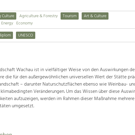
g Culture
Agriculture & Forestry
Tourism
Art & Culture
& Energy
Economy
diplom
UNESCO
schaft Wachau ist in vielfältiger Weise von den Auswirkungen de
ere die für den außergewöhnlichen universellen Wert der Stätte pr
landschaft – darunter Naturschutzflächen ebenso wie Weinbau- un
n klimabedingten Veränderungen. Um das Wissen über diese Auswi
hkeiten aufzuzeigen, werden im Rahmen dieser Maßnahme mehrere
täten umgesetzt.