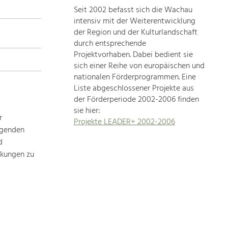
Seit 2002 befasst sich die Wachau
topics
intensiv mit der Weiterentwicklung
der Region und der Kulturlandschaft
Development
durch entsprechende
within
Projektvorhaben. Dabei bedient sie
sich einer Reihe von europäischen und
our
nationalen Förderprogrammen. Eine
region
Liste abgeschlossener Projekte aus
is
der Förderperiode 2002-2006 finden
extremely
sie hier:
diverse.
r
Projekte LEADER+ 2002-2006
Which
ägenden
is
d
why
rkungen zu
we
provide
you
with
an
overview