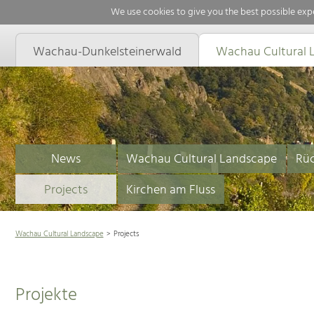
We use cookies to give you the best possible expe
Wachau-Dunkelsteinerwald
Wachau Cultural 
News
Wachau Cultural Landscape
Rüc
Projects
Kirchen am Fluss
Wachau Cultural Landscape
Projects
Projekte