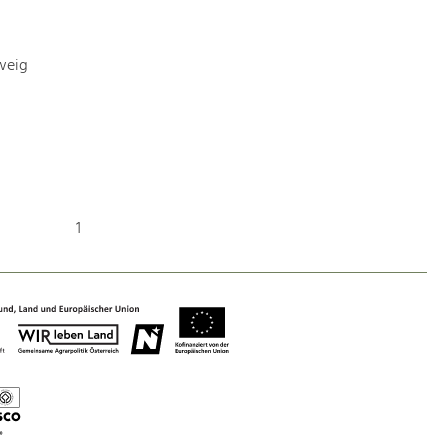
weig
Nature & Landscape
Conservation
Maintenance, Regulation and Further
Development.
Building Culture
1
Site, Building Culture and Sustainable
Settlements.
Agriculture & Forestry
Managing and Caring for the Cultural
Landscape.
Tourism
Offer Development and Positioning