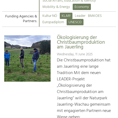
Kirchen am Fluss
Managing and Caring for the Cultural
Social Affairs, Education & Identity
Landscape.
Mobility & Energy
Economy
Suche
Kultur NÖ
KLAR!
Leader
BMKOES
Funding Agencies &
Tourism
Partners:
Europadiplom
UNESCO
Offer Development and Positioning
Impressum
Ökologisierung der
Kontakt
Art & Culture
Christbaumproduktion
am Jauerling
Crafts, Science and Research.
Wednesday, 11 June 2025
Die Christbaumproduktion hat
Social Affairs, Education
am Jauerling eine lange
& Identity
Tradition Mit dem neuen
Equality, Youth and Integration.
LEADER-Projekt
„Ökologisierung der
Mobility & Energy
Christbaumproduktion am
Climate Change, Public Transport and
Renewable Energy.
Jauerling“ will der Naturpark
Jauerling-Wachau gemeinsam
Economy
mit engagierten Partnern neue
Increase in Regional Value Added.
Wege gehen: