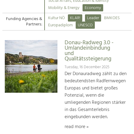
Kirchen am Fluss
Managing and Caring for the Cultural
Social Affairs, Education & Identity
Landscape.
Mobility & Energy
Economy
Suche
Kultur NÖ
KLAR!
Leader
BMKOES
Funding Agencies &
Tourism
Partners:
Europadiplom
UNESCO
Offer Development and Positioning
Impressum
Donau-Radweg 3.0 -
Kontakt
Art & Culture
Umlandeinbindung
und
Crafts, Science and Research.
Qualitätssteigerung
Tuesday, 16 December 2025
Social Affairs, Education
Der Donauradweg zählt zu den
& Identity
bedeutendsten Radfernwegen
Equality, Youth and Integration.
Europas und bietet großes
Potenzial, wenn die
Mobility & Energy
umliegenden Regionen stärker
Climate Change, Public Transport and
in das Gesamterlebnis
Renewable Energy.
eingebunden werden.
Economy
read more »
Increase in Regional Value Added.