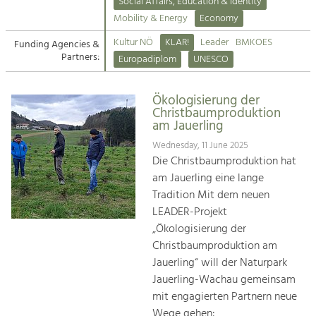
Kirchen am Fluss
Managing and Caring for the Cultural
Social Affairs, Education & Identity
Landscape.
Mobility & Energy
Economy
Suche
Kultur NÖ
KLAR!
Leader
BMKOES
Funding Agencies &
Tourism
Partners:
Europadiplom
UNESCO
Offer Development and Positioning
Impressum
Ökologisierung der
Kontakt
Art & Culture
Christbaumproduktion
am Jauerling
Crafts, Science and Research.
Wednesday, 11 June 2025
Die Christbaumproduktion hat
Social Affairs, Education
am Jauerling eine lange
& Identity
Tradition Mit dem neuen
Equality, Youth and Integration.
LEADER-Projekt
„Ökologisierung der
Mobility & Energy
Christbaumproduktion am
Climate Change, Public Transport and
Renewable Energy.
Jauerling“ will der Naturpark
Jauerling-Wachau gemeinsam
Economy
mit engagierten Partnern neue
Increase in Regional Value Added.
Wege gehen: