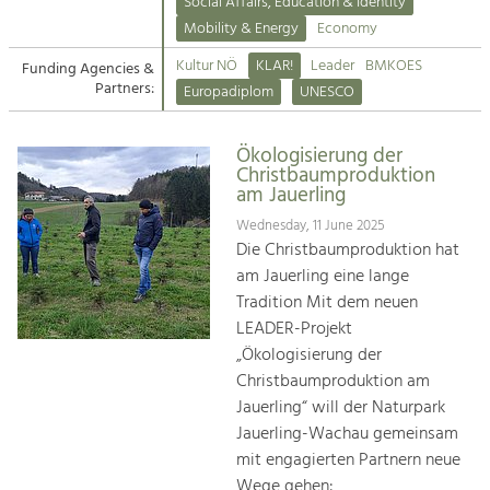
Kirchen am Fluss
Managing and Caring for the Cultural
Social Affairs, Education & Identity
Landscape.
Mobility & Energy
Economy
Suche
Kultur NÖ
KLAR!
Leader
BMKOES
Funding Agencies &
Tourism
Partners:
Europadiplom
UNESCO
Offer Development and Positioning
Impressum
Ökologisierung der
Kontakt
Art & Culture
Christbaumproduktion
am Jauerling
Crafts, Science and Research.
Wednesday, 11 June 2025
Die Christbaumproduktion hat
Social Affairs, Education
am Jauerling eine lange
& Identity
Tradition Mit dem neuen
Equality, Youth and Integration.
LEADER-Projekt
„Ökologisierung der
Mobility & Energy
Christbaumproduktion am
Climate Change, Public Transport and
Renewable Energy.
Jauerling“ will der Naturpark
Jauerling-Wachau gemeinsam
Economy
mit engagierten Partnern neue
Increase in Regional Value Added.
Wege gehen: