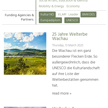
Kirchen am Fluss
Managing and Caring for the Cultural
Social Affairs, Education & Identity
Landscape.
Mobility & Energy
Economy
Suche
Kultur NÖ
KLAR!
Leader
BMKOES
Funding Agencies &
Tourism
Partners:
Europadiplom
UNESCO
Offer Development and Positioning
Impressum
25 Jahre Welterbe
Kontakt
Art & Culture
Wachau
Crafts, Science and Research.
Thursday, 13 March 2025
Die Wachau ist ein ganz
besonderer Flecken Erde. So
Social Affairs, Education
außergewöhnlich, dass die
& Identity
UNESCO die Kulturlandschaft
Equality, Youth and Integration.
auf ihre Liste der
Welterbestätten genommen
Mobility & Energy
hat.
Climate Change, Public Transport and
Renewable Energy.
read more »
Economy
Increase in Regional Value Added.