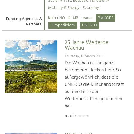
Kirchen am Fluss
Managing and Caring for the Cultural
Social Affairs, Education & Identity
Landscape.
Mobility & Energy
Economy
Suche
Kultur NÖ
KLAR!
Leader
BMKOES
Funding Agencies &
Tourism
Partners:
Europadiplom
UNESCO
Offer Development and Positioning
Impressum
25 Jahre Welterbe
Kontakt
Art & Culture
Wachau
Crafts, Science and Research.
Thursday, 13 March 2025
Die Wachau ist ein ganz
besonderer Flecken Erde. So
Social Affairs, Education
außergewöhnlich, dass die
& Identity
UNESCO die Kulturlandschaft
Equality, Youth and Integration.
auf ihre Liste der
Welterbestätten genommen
Mobility & Energy
hat.
Climate Change, Public Transport and
Renewable Energy.
read more »
Economy
Increase in Regional Value Added.