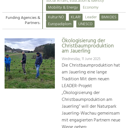
Kirchen am Fluss
Managing and Caring for the Cultural
Social Affairs, Education & Identity
Landscape.
Mobility & Energy
Economy
Suche
Kultur NÖ
KLAR!
Leader
BMKOES
Funding Agencies &
Tourism
Partners:
Europadiplom
UNESCO
Offer Development and Positioning
Impressum
Ökologisierung der
Kontakt
Art & Culture
Christbaumproduktion
am Jauerling
Crafts, Science and Research.
Wednesday, 11 June 2025
Die Christbaumproduktion hat
Social Affairs, Education
am Jauerling eine lange
& Identity
Tradition Mit dem neuen
Equality, Youth and Integration.
LEADER-Projekt
„Ökologisierung der
Mobility & Energy
Christbaumproduktion am
Climate Change, Public Transport and
Renewable Energy.
Jauerling“ will der Naturpark
Jauerling-Wachau gemeinsam
Economy
mit engagierten Partnern neue
Increase in Regional Value Added.
Wege gehen: