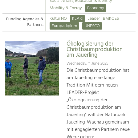
Kirchen am Fluss
Managing and Caring for the Cultural
Social Affairs, Education & Identity
Landscape.
Mobility & Energy
Economy
Suche
Kultur NÖ
KLAR!
Leader
BMKOES
Funding Agencies &
Tourism
Partners:
Europadiplom
UNESCO
Offer Development and Positioning
Impressum
Ökologisierung der
Kontakt
Art & Culture
Christbaumproduktion
am Jauerling
Crafts, Science and Research.
Wednesday, 11 June 2025
Die Christbaumproduktion hat
Social Affairs, Education
am Jauerling eine lange
& Identity
Tradition Mit dem neuen
Equality, Youth and Integration.
LEADER-Projekt
„Ökologisierung der
Mobility & Energy
Christbaumproduktion am
Climate Change, Public Transport and
Renewable Energy.
Jauerling“ will der Naturpark
Jauerling-Wachau gemeinsam
Economy
mit engagierten Partnern neue
Increase in Regional Value Added.
Wege gehen: