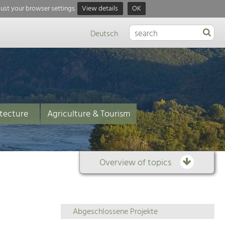
just your browser settings.
View details
OK
Deutsch
tecture
Agriculture & Tourism
Overview of topics
Overview
Abgeschlossene Projekte
of