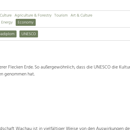
 Culture
Agriculture & Forestry
Tourism
Art & Culture
& Energy
Economy
padiplom
UNESCO
rer Flecken Erde. So außergewöhnlich, dass die UNESCO die Kultu
ten genommen hat.
schaft Wachau ist in vielfältiger Weise von den Auswirkungen de