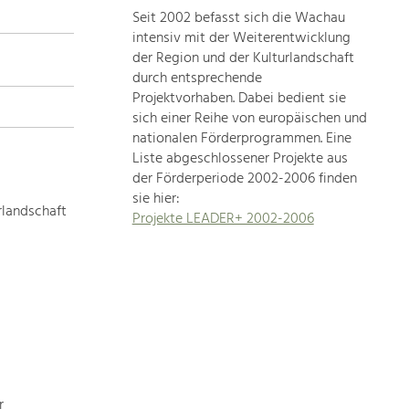
Seit 2002 befasst sich die Wachau
topics
intensiv mit der Weiterentwicklung
der Region und der Kulturlandschaft
Development
durch entsprechende
within
Projektvorhaben. Dabei bedient sie
sich einer Reihe von europäischen und
our
nationalen Förderprogrammen. Eine
region
Liste abgeschlossener Projekte aus
is
der Förderperiode 2002-2006 finden
extremely
sie hier:
diverse.
rlandschaft
Projekte LEADER+ 2002-2006
Which
is
why
we
provide
you
with
an
overview
r