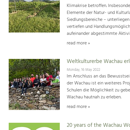
Klimakrise betroffen. Insbesond
Elemente der Natur- und Kultur
Siedlungsbereiche – unterliege
vertiefen und Handlungsmöglic
aufeinander abgestimmte Aktivi
read more »
Weltkulturerbe Wachau er
Monday, 16 May 2022
Im Anschluss an das Bewusstsei
der Wachau ist ein weiteres Pr
Schulen die Möglichkeit zu geb
Wachau hautnah zu erleben.
read more »
20 years of the Wachau Wo