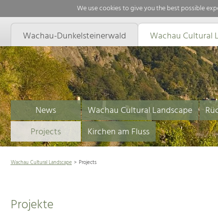
We use cookies to give you the best possible expe
Wachau-Dunkelsteinerwald
Wachau Cultural 
News
Wachau Cultural Landscape
Rüc
Projects
Kirchen am Fluss
Wachau Cultural Landscape
Projects
Projekte