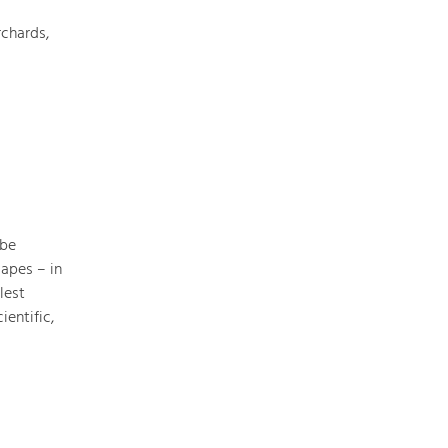
chards,
Nature & Landscape
Conservation
Maintenance, Regulation and Further
Development.
Building Culture
Site, Building Culture and Sustainable
 be
Settlements.
apes – in
lest
Agriculture & Forestry
ientific,
Managing and Caring for the Cultural
Landscape.
Tourism
Offer Development and Positioning