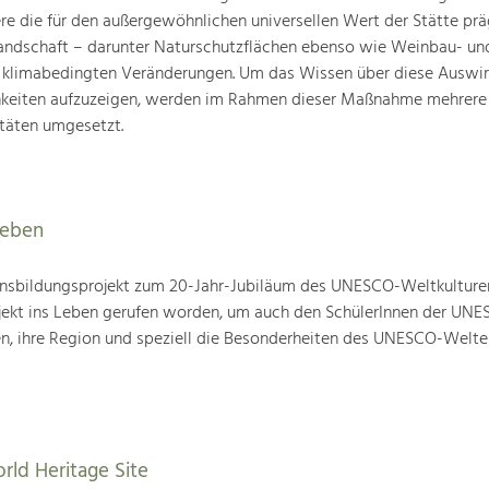
ere die für den außergewöhnlichen universellen Wert der Stätte pr
landschaft – darunter Naturschutzflächen ebenso wie Weinbau- un
n klimabedingten Veränderungen. Um das Wissen über diese Auswi
hkeiten aufzuzeigen, werden im Rahmen dieser Maßnahme mehrere
täten umgesetzt.
leben
nsbildungsprojekt zum 20-Jahr-Jubiläum des UNESCO-Weltkulture
ojekt ins Leben gerufen worden, um auch den SchülerInnen der UN
en, ihre Region und speziell die Besonderheiten des UNESCO-Welte
rld Heritage Site