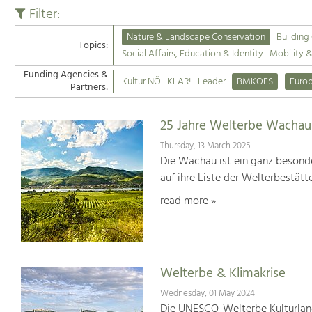
Filter:
Nature & Landscape Conservation
Building
Topics:
Social Affairs, Education & Identity
Mobility 
Funding Agencies &
Kultur NÖ
KLAR!
Leader
BMKOES
Euro
Partners:
25 Jahre Welterbe Wachau
Thursday, 13 March 2025
Die Wachau ist ein ganz besonde
auf ihre Liste der Welterbestät
read more »
Welterbe & Klimakrise
Wednesday, 01 May 2024
Die UNESCO-Welterbe Kulturland