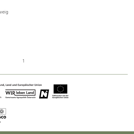
weig
Art & Culture
Crafts, Science and Research.
Social Affairs, Education
& Identity
1
Equality, Youth and Integration.
Mobility & Energy
Climate Change, Public Transport and
Renewable Energy.
Economy
Increase in Regional Value Added.