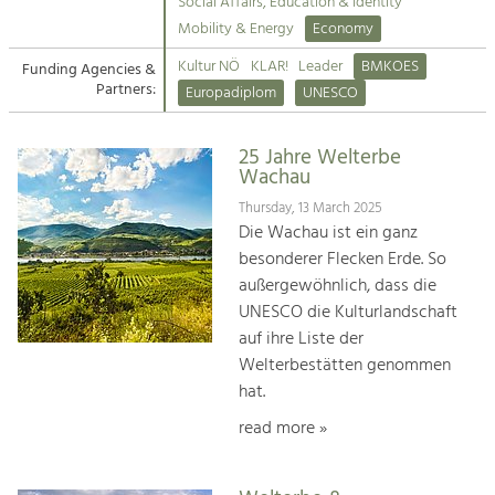
Kirchen am Fluss
Managing and Caring for the Cultural
Social Affairs, Education & Identity
Landscape.
Mobility & Energy
Economy
Suche
Kultur NÖ
KLAR!
Leader
BMKOES
Funding Agencies &
Tourism
Partners:
Europadiplom
UNESCO
Offer Development and Positioning
Impressum
25 Jahre Welterbe
Kontakt
Art & Culture
Wachau
Crafts, Science and Research.
Thursday, 13 March 2025
Die Wachau ist ein ganz
besonderer Flecken Erde. So
Social Affairs, Education
außergewöhnlich, dass die
& Identity
UNESCO die Kulturlandschaft
Equality, Youth and Integration.
auf ihre Liste der
Welterbestätten genommen
Mobility & Energy
hat.
Climate Change, Public Transport and
Renewable Energy.
read more »
Economy
Increase in Regional Value Added.