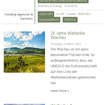
Kirchen am Fluss
Managing and Caring for the Cultural
Social Affairs, Education & Identity
Landscape.
Mobility & Energy
Economy
Suche
Kultur NÖ
KLAR!
Leader
BMKOES
Funding Agencies &
Tourism
Partners:
Europadiplom
UNESCO
Offer Development and Positioning
Impressum
25 Jahre Welterbe
Kontakt
Art & Culture
Wachau
Crafts, Science and Research.
Thursday, 13 March 2025
Die Wachau ist ein ganz
besonderer Flecken Erde. So
Social Affairs, Education
außergewöhnlich, dass die
& Identity
UNESCO die Kulturlandschaft
Equality, Youth and Integration.
auf ihre Liste der
Welterbestätten genommen
Mobility & Energy
hat.
Climate Change, Public Transport and
Renewable Energy.
read more »
Economy
Increase in Regional Value Added.