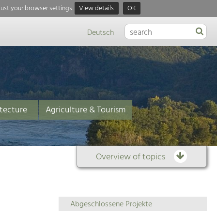
just your browser settings.
View details
OK
Deutsch
tecture
Agriculture & Tourism
Overview of topics
Overview
Abgeschlossene Projekte
of