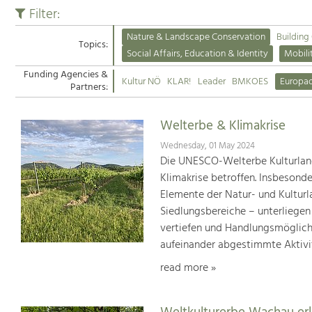
Filter:
Nature & Landscape Conservation
Building
Topics:
Social Affairs, Education & Identity
Mobili
Funding Agencies &
Kultur NÖ
KLAR!
Leader
BMKOES
Europa
Partners:
Welterbe & Klimakrise
Wednesday, 01 May 2024
Die UNESCO-Welterbe Kulturland
Klimakrise betroffen. Insbesond
Elemente der Natur- und Kultur
Siedlungsbereiche – unterliege
vertiefen und Handlungsmöglic
aufeinander abgestimmte Aktivi
read more »