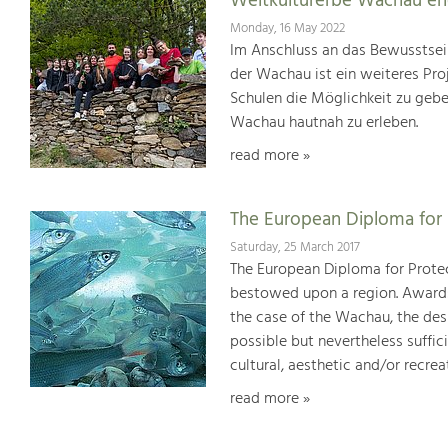
Weltkulturerbe Wachau er
Monday, 16 May 2022
Im Anschluss an das Bewusstsei
der Wachau ist ein weiteres Pr
Schulen die Möglichkeit zu geb
Wachau hautnah zu erleben.
read more »
The European Diploma for 
Saturday, 25 March 2017
The European Diploma for Protec
bestowed upon a region. Awards 
the case of the Wachau, the desi
possible but nevertheless suffici
cultural, aesthetic and/or recrea
read more »