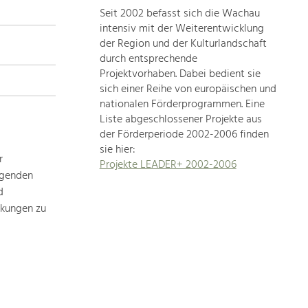
Seit 2002 befasst sich die Wachau
topics
intensiv mit der Weiterentwicklung
der Region und der Kulturlandschaft
Development
durch entsprechende
within
Projektvorhaben. Dabei bedient sie
sich einer Reihe von europäischen und
our
nationalen Förderprogrammen. Eine
region
Liste abgeschlossener Projekte aus
is
der Förderperiode 2002-2006 finden
extremely
sie hier:
diverse.
r
Projekte LEADER+ 2002-2006
Which
ägenden
is
d
why
rkungen zu
we
provide
you
with
an
overview