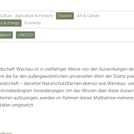
 Culture
Agriculture & Forestry
Tourism
Art & Culture
ty & Energy
Economy
diplom
UNESCO
schaft Wachau ist in vielfältiger Weise von den Auswirkungen de
ere die für den außergewöhnlichen universellen Wert der Stätte pr
landschaft – darunter Naturschutzflächen ebenso wie Weinbau- un
n klimabedingten Veränderungen. Um das Wissen über diese Auswi
hkeiten aufzuzeigen, werden im Rahmen dieser Maßnahme mehrere
täten umgesetzt.