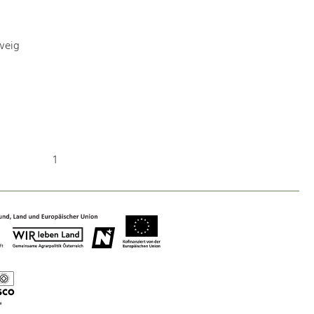
weig
Nature & Landscape
Conservation
Maintenance, Regulation and Further
Development.
Building Culture
1
Site, Building Culture and Sustainable
Settlements.
Agriculture & Forestry
Managing and Caring for the Cultural
Landscape.
Tourism
Offer Development and Positioning