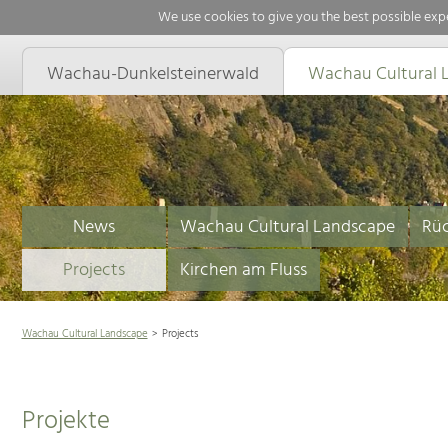
We use cookies to give you the best possible expe
Wachau-Dunkelsteinerwald
Wachau Cultural 
News
Wachau Cultural Landscape
Rüc
Projects
Kirchen am Fluss
Wachau Cultural Landscape
Projects
Projekte