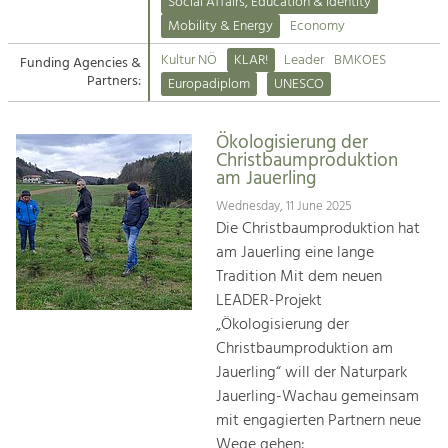
Kirchen am Fluss
Managing and Caring for the Cultural
Social Affairs, Education & Identity
Landscape.
Mobility & Energy
Economy
Suche
Kultur NÖ
KLAR!
Leader
BMKOES
Funding Agencies &
Tourism
Partners:
Europadiplom
UNESCO
Offer Development and Positioning
Impressum
Ökologisierung der
Kontakt
Art & Culture
Christbaumproduktion
am Jauerling
Crafts, Science and Research.
Wednesday, 11 June 2025
Die Christbaumproduktion hat
Social Affairs, Education
am Jauerling eine lange
& Identity
Tradition Mit dem neuen
Equality, Youth and Integration.
LEADER-Projekt
„Ökologisierung der
Mobility & Energy
Christbaumproduktion am
Climate Change, Public Transport and
Renewable Energy.
Jauerling“ will der Naturpark
Jauerling-Wachau gemeinsam
Economy
mit engagierten Partnern neue
Increase in Regional Value Added.
Wege gehen: