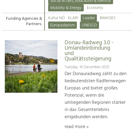
Kirchen am Fluss
Managing and Caring for the Cultural
Social Affairs, Education & Identity
Landscape.
Mobility & Energy
Economy
Suche
Kultur NÖ
KLAR!
Leader
BMKOES
Funding Agencies &
Tourism
Partners:
Europadiplom
UNESCO
Offer Development and Positioning
Impressum
Donau-Radweg 3.0 -
Kontakt
Art & Culture
Umlandeinbindung
und
Crafts, Science and Research.
Qualitätssteigerung
Tuesday, 16 December 2025
Social Affairs, Education
Der Donauradweg zählt zu den
& Identity
bedeutendsten Radfernwegen
Equality, Youth and Integration.
Europas und bietet großes
Potenzial, wenn die
Mobility & Energy
umliegenden Regionen stärker
Climate Change, Public Transport and
in das Gesamterlebnis
Renewable Energy.
eingebunden werden.
Economy
read more »
Increase in Regional Value Added.