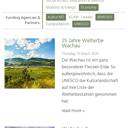
Kirchen am Fluss
Managing and Caring for the Cultural
Social Affairs, Education & Identity
Landscape.
Mobility & Energy
Economy
Suche
Kultur NÖ
KLAR!
Leader
BMKOES
Funding Agencies &
Tourism
Partners:
Europadiplom
UNESCO
Offer Development and Positioning
Impressum
25 Jahre Welterbe
Kontakt
Art & Culture
Wachau
Crafts, Science and Research.
Thursday, 13 March 2025
Die Wachau ist ein ganz
besonderer Flecken Erde. So
Social Affairs, Education
außergewöhnlich, dass die
& Identity
UNESCO die Kulturlandschaft
Equality, Youth and Integration.
auf ihre Liste der
Welterbestätten genommen
Mobility & Energy
hat.
Climate Change, Public Transport and
Renewable Energy.
read more »
Economy
Increase in Regional Value Added.