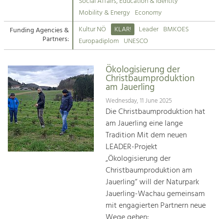
Kirchen am Fluss
Managing and Caring for the Cultural
Social Affairs, Education & Identity
Landscape.
Mobility & Energy
Economy
Suche
Kultur NÖ
KLAR!
Leader
BMKOES
Funding Agencies &
Tourism
Partners:
Europadiplom
UNESCO
Offer Development and Positioning
Impressum
Ökologisierung der
Kontakt
Art & Culture
Christbaumproduktion
am Jauerling
Crafts, Science and Research.
Wednesday, 11 June 2025
Die Christbaumproduktion hat
Social Affairs, Education
am Jauerling eine lange
& Identity
Tradition Mit dem neuen
Equality, Youth and Integration.
LEADER-Projekt
„Ökologisierung der
Mobility & Energy
Christbaumproduktion am
Climate Change, Public Transport and
Renewable Energy.
Jauerling“ will der Naturpark
Jauerling-Wachau gemeinsam
Economy
mit engagierten Partnern neue
Increase in Regional Value Added.
Wege gehen: