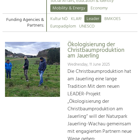
Kirchen am Fluss
Managing and Caring for the Cultural
Social Affairs, Education & Identity
Landscape.
Mobility & Energy
Economy
Suche
Kultur NÖ
KLAR!
Leader
BMKOES
Funding Agencies &
Tourism
Partners:
Europadiplom
UNESCO
Offer Development and Positioning
Impressum
Ökologisierung der
Kontakt
Art & Culture
Christbaumproduktion
am Jauerling
Crafts, Science and Research.
Wednesday, 11 June 2025
Die Christbaumproduktion hat
Social Affairs, Education
am Jauerling eine lange
& Identity
Tradition Mit dem neuen
Equality, Youth and Integration.
LEADER-Projekt
„Ökologisierung der
Mobility & Energy
Christbaumproduktion am
Climate Change, Public Transport and
Renewable Energy.
Jauerling“ will der Naturpark
Jauerling-Wachau gemeinsam
Economy
mit engagierten Partnern neue
Increase in Regional Value Added.
Wege gehen: