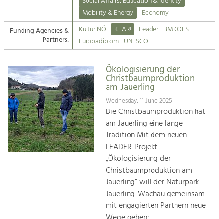
Kirchen am Fluss
Managing and Caring for the Cultural
Social Affairs, Education & Identity
Landscape.
Mobility & Energy
Economy
Suche
Kultur NÖ
KLAR!
Leader
BMKOES
Funding Agencies &
Tourism
Partners:
Europadiplom
UNESCO
Offer Development and Positioning
Impressum
Ökologisierung der
Kontakt
Art & Culture
Christbaumproduktion
am Jauerling
Crafts, Science and Research.
Wednesday, 11 June 2025
Die Christbaumproduktion hat
Social Affairs, Education
am Jauerling eine lange
& Identity
Tradition Mit dem neuen
Equality, Youth and Integration.
LEADER-Projekt
„Ökologisierung der
Mobility & Energy
Christbaumproduktion am
Climate Change, Public Transport and
Renewable Energy.
Jauerling“ will der Naturpark
Jauerling-Wachau gemeinsam
Economy
mit engagierten Partnern neue
Increase in Regional Value Added.
Wege gehen: