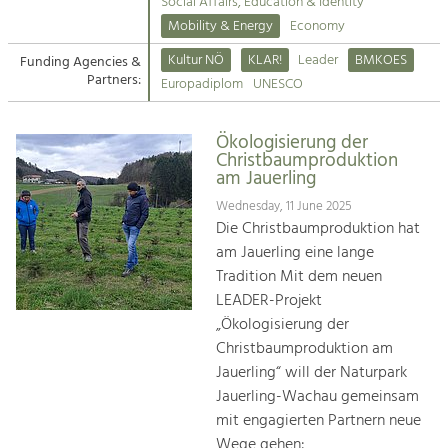
Kirchen am Fluss
Managing and Caring for the Cultural
Social Affairs, Education & Identity
Landscape.
Mobility & Energy
Economy
Suche
Kultur NÖ
KLAR!
Leader
BMKOES
Funding Agencies &
Tourism
Partners:
Europadiplom
UNESCO
Offer Development and Positioning
Impressum
Ökologisierung der
Kontakt
Art & Culture
Christbaumproduktion
am Jauerling
Crafts, Science and Research.
Wednesday, 11 June 2025
Die Christbaumproduktion hat
Social Affairs, Education
am Jauerling eine lange
& Identity
Tradition Mit dem neuen
Equality, Youth and Integration.
LEADER-Projekt
„Ökologisierung der
Mobility & Energy
Christbaumproduktion am
Climate Change, Public Transport and
Renewable Energy.
Jauerling“ will der Naturpark
Jauerling-Wachau gemeinsam
Economy
mit engagierten Partnern neue
Increase in Regional Value Added.
Wege gehen: