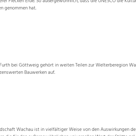
rer Flecken Erde. So außergewöhnlich, dass die UNESCO die Kultu
ten genommen hat.
urth bei Göttweig gehört in weiten Teilen zur Welterberegion W
tzenswerten Bauwerken auf.
schaft Wachau ist in vielfältiger Weise von den Auswirkungen de