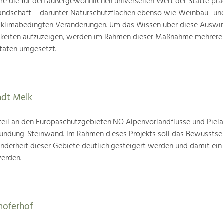
ere die für den außergewöhnlichen universellen Wert der Stätte pr
landschaft – darunter Naturschutzflächen ebenso wie Weinbau- un
n klimabedingten Veränderungen. Um das Wissen über diese Auswi
hkeiten aufzuzeigen, werden im Rahmen dieser Maßnahme mehrere
täten umgesetzt.
adt Melk
eil an den Europaschutzgebieten NÖ Alpenvorlandflüsse und Piela
ndung-Steinwand. Im Rahmen dieses Projekts soll das Bewusstsei
onderheit dieser Gebiete deutlich gesteigert werden und damit ei
erden.
hoferhof