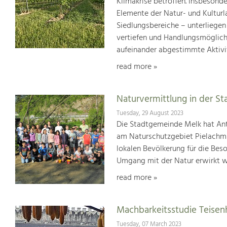
Klimakrise betroffen. Insbesond
Elemente der Natur- und Kultur
Siedlungsbereiche – unterliege
vertiefen und Handlungsmöglic
aufeinander abgestimmte Aktivi
read more »
Naturvermittlung in der St
Tuesday, 29 August 2023
Die Stadtgemeinde Melk hat Ant
am Naturschutzgebiet Pielachmü
lokalen Bevölkerung für die Bes
Umgang mit der Natur erwirkt w
read more »
Machbarkeitsstudie Teisen
Tuesday, 07 March 2023