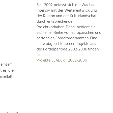
Seit 2002 befasst sich die Wachau
topics
intensiv mit der Weiterentwicklung
der Region und der Kulturlandschaft
Development
durch entsprechende
within
Projektvorhaben. Dabei bedient sie
sich einer Reihe von europäischen und
our
nationalen Förderprogrammen. Eine
region
Liste abgeschlossener Projekte aus
is
der Förderperiode 2002-2006 finden
extremely
sie hier:
diverse.
Projekte LEADER+ 2002-2006
Which
meinsam
is
 es, die
why
ielfalt.
we
provide
you
with
an
overview