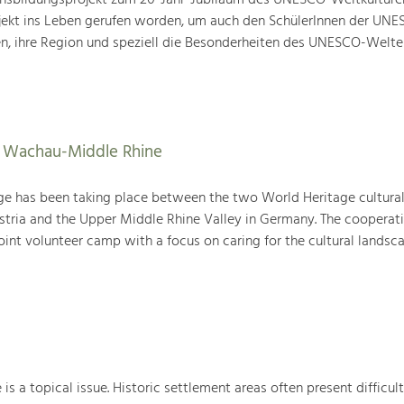
nsbildungsprojekt zum 20-Jahr-Jubiläum des UNESCO-Weltkulture
ojekt ins Leben gerufen worden, um auch den SchülerInnen der UN
en, ihre Region und speziell die Besonderheiten des UNESCO-Welte
s Wachau-Middle Rhine
ge has been taking place between the two World Heritage cultura
tria and the Upper Middle Rhine Valley in Germany. The cooperat
joint volunteer camp with a focus on caring for the cultural landsca
 is a topical issue. Historic settlement areas often present difficult