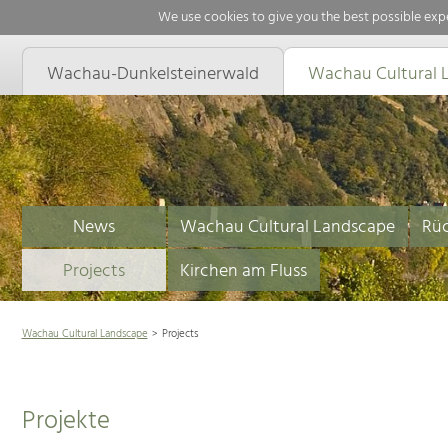
We use cookies to give you the best possible expe
Wachau-Dunkelsteinerwald
Wachau Cultural 
News
Wachau Cultural Landscape
Rüc
Projects
Kirchen am Fluss
Wachau Cultural Landscape
Projects
Projekte