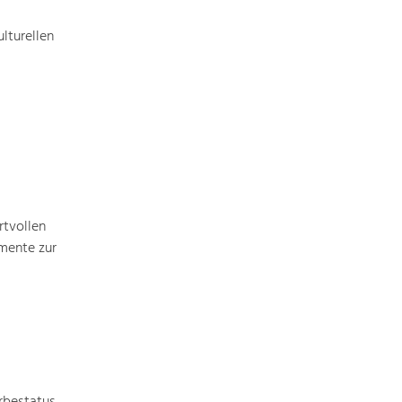
lturellen
Art & Culture
Crafts, Science and Research.
Social Affairs, Education
& Identity
Equality, Youth and Integration.
rtvollen
Mobility & Energy
mente zur
Climate Change, Public Transport and
Renewable Energy.
Economy
Increase in Regional Value Added.