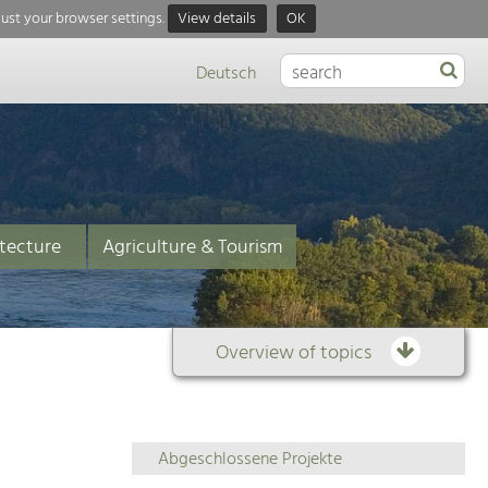
just your browser settings.
View details
OK
Deutsch
tecture
Agriculture & Tourism
Overview of topics
Overview
Abgeschlossene Projekte
of