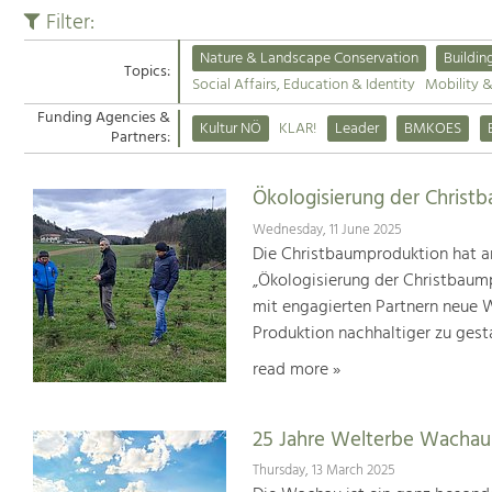
Filter:
Nature & Landscape Conservation
Buildin
Topics:
Social Affairs, Education & Identity
Mobility 
Funding Agencies &
Kultur NÖ
KLAR!
Leader
BMKOES
Partners:
Ökologisierung der Christ
Wednesday, 11 June 2025
Die Christbaumproduktion hat a
„Ökologisierung der Christbaum
mit engagierten Partnern neue We
Produktion nachhaltiger zu gest
read more »
25 Jahre Welterbe Wachau
Thursday, 13 March 2025