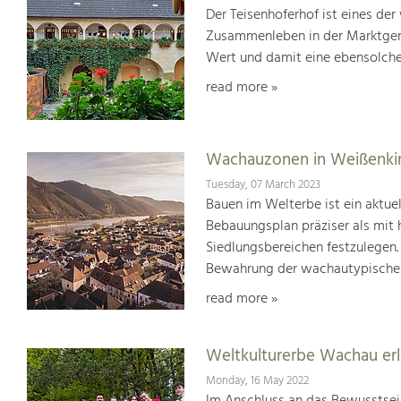
Der Teisenhoferhof ist eines der
Zusammenleben in der Marktgem
Wert und damit eine ebensolche
read more »
Wachauzonen in Weißenki
Tuesday, 07 March 2023
Bauen im Welterbe ist ein aktu
Bebauungsplan präziser als mit
Siedlungsbereichen festzulegen.
Bewahrung der wachautypischen
read more »
Weltkulturerbe Wachau er
Monday, 16 May 2022