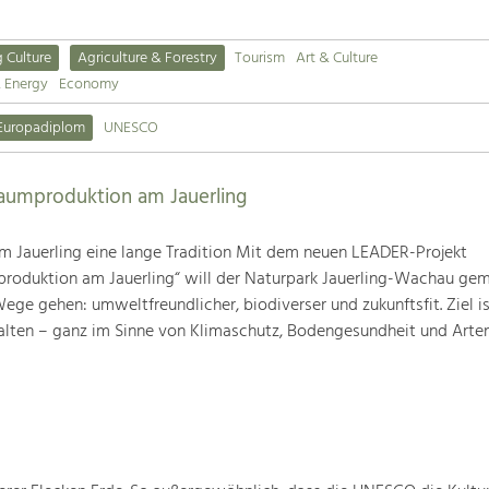
g Culture
Agriculture & Forestry
Tourism
Art & Culture
& Energy
Economy
Europadiplom
UNESCO
baumproduktion am Jauerling
m Jauerling eine lange Tradition Mit dem neuen LEADER-Projekt
produktion am Jauerling“ will der Naturpark Jauerling-Wachau ge
ge gehen: umweltfreundlicher, biodiverser und zukunftsfit. Ziel ist
alten – ganz im Sinne von Klimaschutz, Bodengesundheit und Artenv