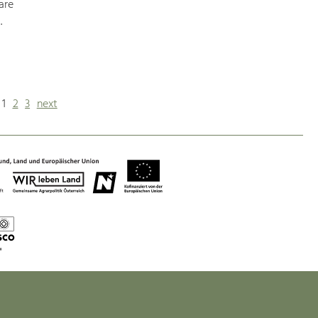
are
.
1
2
3
next