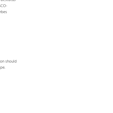
rbestatus
ESCO-
rbes
l
ion should
pe.