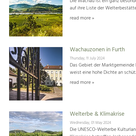
Die Wachau ist ein ganz besonde
auf ihre Liste der Welterbestät
read more »
Wachauzonen in Furth
Thursday, 11 July 2024
Das Gebiet der Marktgemeinde F
weist eine hohe Dichte an schü
read more »
Welterbe & Klimakrise
Wednesday, 01 May 2024
Die UNESCO-Welterbe Kulturland