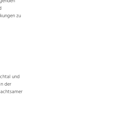
ägenden
d
rkungen zu
Nature & Landscape
Conservation
Maintenance, Regulation and Further
Development.
Building Culture
Site, Building Culture and Sustainable
chtal und
Settlements.
n der
n achtsamer
Agriculture & Forestry
Managing and Caring for the Cultural
Landscape.
Tourism
Offer Development and Positioning