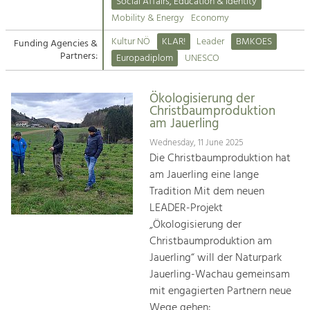
Kirchen am Fluss
Managing and Caring for the Cultural
Social Affairs, Education & Identity
Landscape.
Mobility & Energy
Economy
Suche
Kultur NÖ
KLAR!
Leader
BMKOES
Funding Agencies &
Tourism
Partners:
Europadiplom
UNESCO
Offer Development and Positioning
Impressum
Ökologisierung der
Kontakt
Art & Culture
Christbaumproduktion
am Jauerling
Crafts, Science and Research.
Wednesday, 11 June 2025
Die Christbaumproduktion hat
Social Affairs, Education
am Jauerling eine lange
& Identity
Tradition Mit dem neuen
Equality, Youth and Integration.
LEADER-Projekt
„Ökologisierung der
Mobility & Energy
Christbaumproduktion am
Climate Change, Public Transport and
Renewable Energy.
Jauerling“ will der Naturpark
Jauerling-Wachau gemeinsam
Economy
mit engagierten Partnern neue
Increase in Regional Value Added.
Wege gehen: