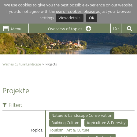
We use cookies to give you the best possible experience on our website.
If you do not agree with the use of cookies, please adjust your browser
Overview of topics
settings.
View details
OK
Wachau-
Wachau
Dunkelsteinerwald
Klima
Dunkelsteinerwald
Cultural
De
Menu
Landscape
Overview of topics
Development within our region is extremely diverse. Which is why we
News
provide you with an overview of our main topics here. For more

information, simply click on the topic to see all projects in this context.
Wachau Cultural Landscape

Wachau Cultural Landscape
Projects
Rückblick 25 Jahre Jubiläum

Nature & Landscape
Nature conservation

Conservation
Projekte
Maintenance, Regulation and Further
Architecture

Development.
Building Culture
Filter:
Agriculture & Tourism
Site, Building Culture and Sustainable
Settlements.
Nature & Landscape Conservation
Projects
Building Culture
Agriculture & Forestry
Topics:
Tourism
Art & Culture
Agriculture & Forestry