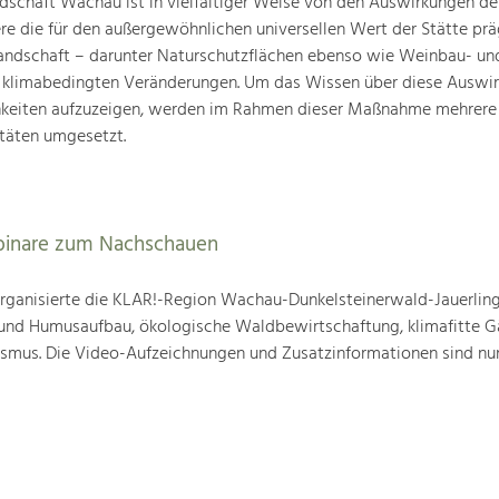
schaft Wachau ist in vielfältiger Weise von den Auswirkungen de
ere die für den außergewöhnlichen universellen Wert der Stätte pr
landschaft – darunter Naturschutzflächen ebenso wie Weinbau- un
n klimabedingten Veränderungen. Um das Wissen über diese Auswi
hkeiten aufzuzeigen, werden im Rahmen dieser Maßnahme mehrere
täten umgesetzt.
binare zum Nachschauen
ganisierte die KLAR!-Region Wachau-Dunkelsteinerwald-Jauerling
nd Humusaufbau, ökologische Waldbewirtschaftung, klimafitte G
mus. Die Video-Aufzeichnungen und Zusatzinformationen sind nun