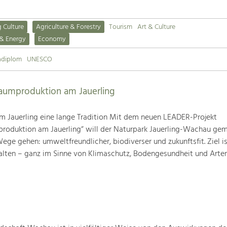
g Culture
Agriculture & Forestry
Tourism
Art & Culture
 & Energy
Economy
adiplom
UNESCO
baumproduktion am Jauerling
m Jauerling eine lange Tradition Mit dem neuen LEADER-Projekt
produktion am Jauerling“ will der Naturpark Jauerling-Wachau ge
ge gehen: umweltfreundlicher, biodiverser und zukunftsfit. Ziel ist
alten – ganz im Sinne von Klimaschutz, Bodengesundheit und Artenv