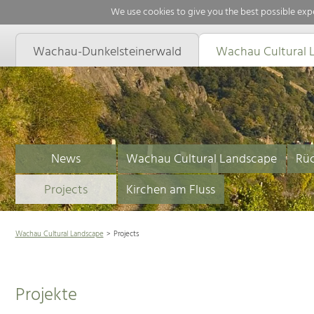
We use cookies to give you the best possible expe
Wachau-Dunkelsteinerwald
Wachau Cultural 
News
Wachau Cultural Landscape
Rüc
Projects
Kirchen am Fluss
Wachau Cultural Landscape
Projects
Projekte