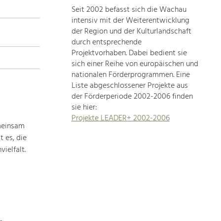
Seit 2002 befasst sich die Wachau
topics
intensiv mit der Weiterentwicklung
der Region und der Kulturlandschaft
Development
durch entsprechende
within
Projektvorhaben. Dabei bedient sie
sich einer Reihe von europäischen und
our
nationalen Förderprogrammen. Eine
region
Liste abgeschlossener Projekte aus
is
der Förderperiode 2002-2006 finden
extremely
sie hier:
diverse.
Projekte LEADER+ 2002-2006
Which
meinsam
is
 es, die
why
ielfalt.
we
provide
you
with
an
overview