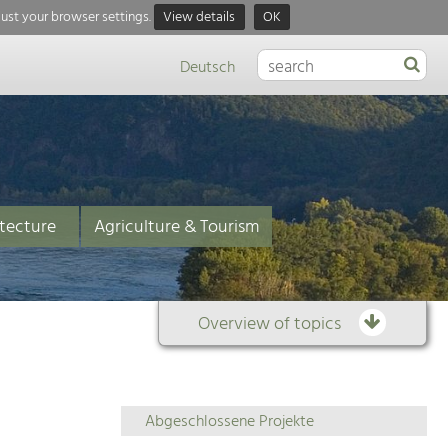
just your browser settings.
View details
OK
Deutsch
tecture
Agriculture & Tourism
Overview of topics
Overview
Abgeschlossene Projekte
of