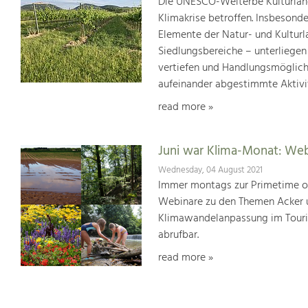
Die UNESCO-Welterbe Kulturland
Klimakrise betroffen. Insbesond
Elemente der Natur- und Kultur
Siedlungsbereiche – unterliege
vertiefen und Handlungsmöglic
aufeinander abgestimmte Aktivi
read more »
Juni war Klima-Monat: We
Wednesday, 04 August 2021
Immer montags zur Primetime or
Webinare zu den Themen Acker u
Klimawandelanpassung im Touris
abrufbar.
read more »