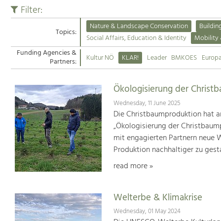
Filter:
Nature & Landscape Conservation
Buildin
Topics:
Social Affairs, Education & Identity
Mobility
Funding Agencies &
Kultur NÖ
KLAR!
Leader
BMKOES
Europ
Partners:
Ökologisierung der Christ
Wednesday, 11 June 2025
Die Christbaumproduktion hat a
„Ökologisierung der Christbaum
mit engagierten Partnern neue We
Produktion nachhaltiger zu gest
read more »
Welterbe & Klimakrise
Wednesday, 01 May 2024