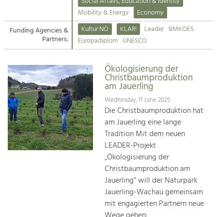
Kirchen am Fluss
Managing and Caring for the Cultural
Social Affairs, Education & Identity
Landscape.
Mobility & Energy
Economy
Suche
Kultur NÖ
KLAR!
Leader
BMKOES
Funding Agencies &
Tourism
Partners:
Europadiplom
UNESCO
Offer Development and Positioning
Impressum
Ökologisierung der
Kontakt
Art & Culture
Christbaumproduktion
am Jauerling
Crafts, Science and Research.
Wednesday, 11 June 2025
Die Christbaumproduktion hat
Social Affairs, Education
am Jauerling eine lange
& Identity
Tradition Mit dem neuen
Equality, Youth and Integration.
LEADER-Projekt
„Ökologisierung der
Mobility & Energy
Christbaumproduktion am
Climate Change, Public Transport and
Renewable Energy.
Jauerling“ will der Naturpark
Jauerling-Wachau gemeinsam
Economy
mit engagierten Partnern neue
Increase in Regional Value Added.
Wege gehen: