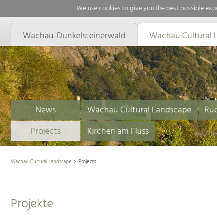
We use cookies to give you the best possible expe
Wachau-Dunkelsteinerwald
Wachau Cultural 
News
Wachau Cultural Landscape
Rüc
Projects
Kirchen am Fluss
Wachau Cultural Landscape
Projects
Projekte