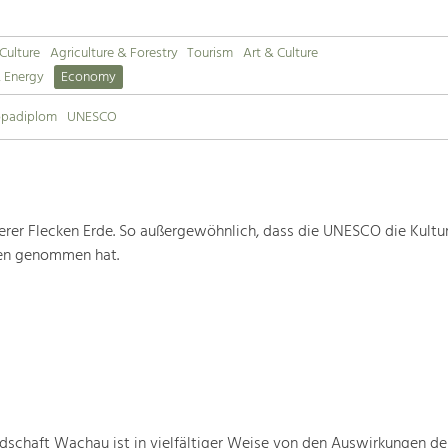
 Culture
Agriculture & Forestry
Tourism
Art & Culture
& Energy
Economy
opadiplom
UNESCO
rer Flecken Erde. So außergewöhnlich, dass die UNESCO die Kultu
ten genommen hat.
schaft Wachau ist in vielfältiger Weise von den Auswirkungen de