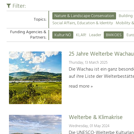
Filter:
Nature & Landscape Conservation
Building
Topics:
Social Affairs, Education & Identity
Mobility 
Funding Agencies &
Kultur NÖ
KLAR!
Leader
BMKOES
Eur
Partners:
25 Jahre Welterbe Wachau
Thursday, 13 March 2025
Die Wachau ist ein ganz besonde
auf ihre Liste der Welterbestät
read more »
Welterbe & Klimakrise
Wednesday, 01 May 2024
Die UNESCO-Welterbe Kulturland