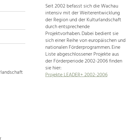
Seit 2002 befasst sich die Wachau
topics
intensiv mit der Weiterentwicklung
der Region und der Kulturlandschaft
Development
durch entsprechende
within
Projektvorhaben. Dabei bedient sie
sich einer Reihe von europäischen und
our
nationalen Förderprogrammen. Eine
region
Liste abgeschlossener Projekte aus
is
der Förderperiode 2002-2006 finden
extremely
sie hier:
diverse.
rlandschaft
Projekte LEADER+ 2002-2006
Which
is
why
we
provide
you
with
an
overview
r