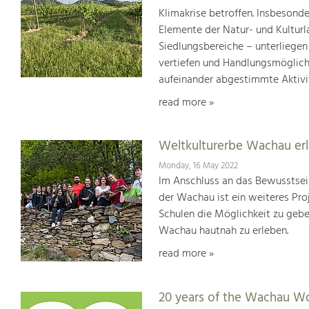
Klimakrise betroffen. Insbesond
Elemente der Natur- und Kultur
Siedlungsbereiche – unterliege
vertiefen und Handlungsmöglic
aufeinander abgestimmte Aktivi
read more »
Weltkulturerbe Wachau er
Monday, 16 May 2022
Im Anschluss an das Bewusstsei
der Wachau ist ein weiteres Pr
Schulen die Möglichkeit zu geb
Wachau hautnah zu erleben.
read more »
20 years of the Wachau Wo