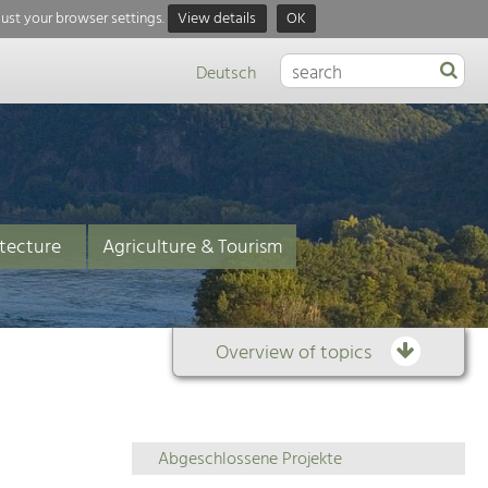
just your browser settings.
View details
OK
Deutsch
tecture
Agriculture & Tourism
Overview of topics
Overview
Abgeschlossene Projekte
of