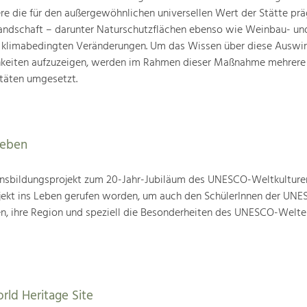
ere die für den außergewöhnlichen universellen Wert der Stätte pr
landschaft – darunter Naturschutzflächen ebenso wie Weinbau- un
n klimabedingten Veränderungen. Um das Wissen über diese Auswi
hkeiten aufzuzeigen, werden im Rahmen dieser Maßnahme mehrere
täten umgesetzt.
leben
nsbildungsprojekt zum 20-Jahr-Jubiläum des UNESCO-Weltkulture
ojekt ins Leben gerufen worden, um auch den SchülerInnen der UN
en, ihre Region und speziell die Besonderheiten des UNESCO-Welte
rld Heritage Site