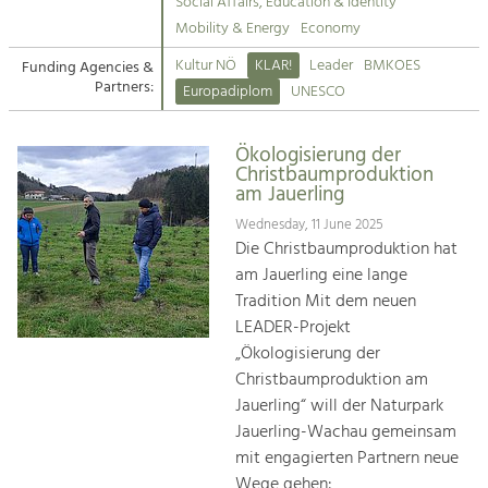
Kirchen am Fluss
Managing and Caring for the Cultural
Social Affairs, Education & Identity
Landscape.
Mobility & Energy
Economy
Suche
Kultur NÖ
KLAR!
Leader
BMKOES
Funding Agencies &
Tourism
Partners:
Europadiplom
UNESCO
Offer Development and Positioning
Impressum
Ökologisierung der
Kontakt
Art & Culture
Christbaumproduktion
am Jauerling
Crafts, Science and Research.
Wednesday, 11 June 2025
Die Christbaumproduktion hat
Social Affairs, Education
am Jauerling eine lange
& Identity
Tradition Mit dem neuen
Equality, Youth and Integration.
LEADER-Projekt
„Ökologisierung der
Mobility & Energy
Christbaumproduktion am
Climate Change, Public Transport and
Renewable Energy.
Jauerling“ will der Naturpark
Jauerling-Wachau gemeinsam
Economy
mit engagierten Partnern neue
Increase in Regional Value Added.
Wege gehen: