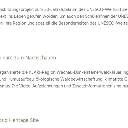
nsbildungsprojekt zum 20-Jahr-Jubiläum des UNESCO-Weltkulture
ojekt ins Leben gerufen worden, um auch den SchülerInnen der UN
en, ihre Region und speziell die Besonderheiten des UNESCO-Welte
binare zum Nachschauen
ganisierte die KLAR!-Region Wachau-Dunkelsteinerwald-Jauerling
nd Humusaufbau, ökologische Waldbewirtschaftung, klimafitte G
mus. Die Video-Aufzeichnungen und Zusatzinformationen sind nun
rld Heritage Site