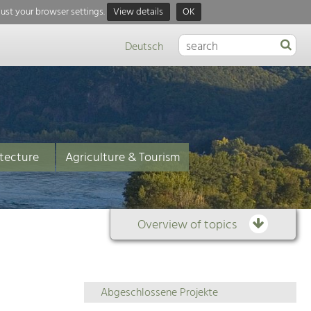
just your browser settings.
View details
OK
Deutsch
tecture
Agriculture & Tourism
Overview of topics
Overview
Abgeschlossene Projekte
of