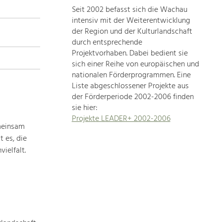
Seit 2002 befasst sich die Wachau
topics
intensiv mit der Weiterentwicklung
der Region und der Kulturlandschaft
Development
durch entsprechende
within
Projektvorhaben. Dabei bedient sie
sich einer Reihe von europäischen und
our
nationalen Förderprogrammen. Eine
region
Liste abgeschlossener Projekte aus
is
der Förderperiode 2002-2006 finden
extremely
sie hier:
diverse.
Projekte LEADER+ 2002-2006
Which
meinsam
is
 es, die
why
ielfalt.
we
provide
you
with
an
overview