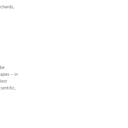
chards,
Art & Culture
Crafts, Science and Research.
Social Affairs, Education
& Identity
Equality, Youth and Integration.
 be
apes – in
Mobility & Energy
lest
Climate Change, Public Transport and
Renewable Energy.
ientific,
Economy
Increase in Regional Value Added.