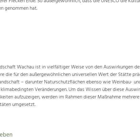
rer Flecken Erde. So außergewöhnlich, dass die UNESCO die Kultu
ten genommen hat.
schaft Wachau ist in vielfältiger Weise von den Auswirkungen de
ere die für den außergewöhnlichen universellen Wert der Stätte pr
landschaft – darunter Naturschutzflächen ebenso wie Weinbau- un
n klimabedingten Veränderungen. Um das Wissen über diese Auswi
hkeiten aufzuzeigen, werden im Rahmen dieser Maßnahme mehrere
täten umgesetzt.
leben