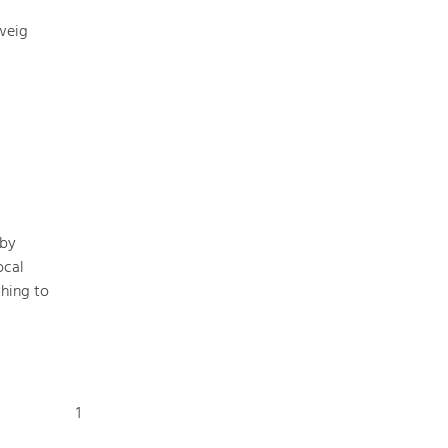
weig
 by
ocal
hing to
1