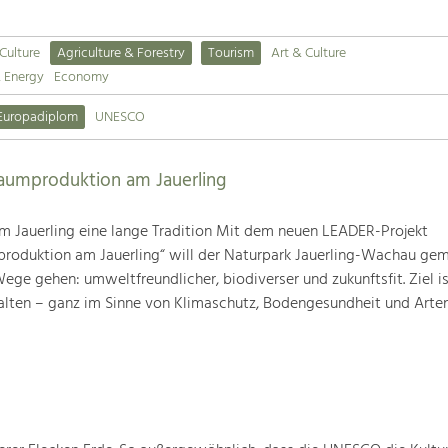
 Culture
Agriculture & Forestry
Tourism
Art & Culture
& Energy
Economy
Europadiplom
UNESCO
baumproduktion am Jauerling
m Jauerling eine lange Tradition Mit dem neuen LEADER-Projekt
produktion am Jauerling“ will der Naturpark Jauerling-Wachau ge
ge gehen: umweltfreundlicher, biodiverser und zukunftsfit. Ziel ist
alten – ganz im Sinne von Klimaschutz, Bodengesundheit und Artenv