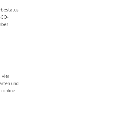
rbestatus
ESCO-
rbes
Nature & Landscape
Conservation
Maintenance, Regulation and Further
Development.
Building Culture
Site, Building Culture and Sustainable
Settlements.
 vier
ärten und
 online
Agriculture & Forestry
Managing and Caring for the Cultural
Landscape.
Tourism
Offer Development and Positioning