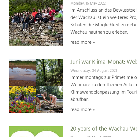
Monday, 16 May 2022
Im Anschluss an das Bewusstsei
der Wachau ist ein weiteres Pr
Schulen die Möglichkeit zu geb
Wachau hautnah zu erleben.
read more »
Juni war Klima-Monat: We
Wednesday, 04 August 2021
Immer montags zur Primetime or
Webinare zu den Themen Acker u
Klimawandelanpassung im Touris
abrufbar.
read more »
20 years of the Wachau Wo