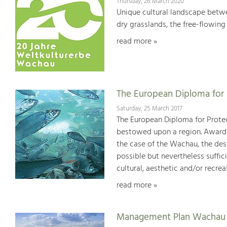
Thursday, 26 March 2020
Unique cultural landscape betwe
dry grasslands, the free-flowing 
read more »
The European Diploma for 
Saturday, 25 March 2017
The European Diploma for Protec
bestowed upon a region. Awards 
the case of the Wachau, the desi
possible but nevertheless suffici
cultural, aesthetic and/or recrea
read more »
Management Plan Wachau 