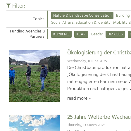
Filter:
Nature & Landscape Conservation
Building
Topics:
Social Affairs, Education & Identity
Mobility 
Funding Agencies &
Kultur NÖ
KLAR!
Leader
BMKOES
Partners:
Ökologisierung der Christ
Wednesday, 11 June 2025
Die Christbaumproduktion hat a
„Ökologisierung der Christbaum
mit engagierten Partnern neue We
Produktion nachhaltiger zu gest
read more »
25 Jahre Welterbe Wachau
Thursday, 13 March 2025