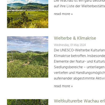
Die Wachau ist ein ganz besonde
auf ihre Liste der Welterbestät
read more »
Welterbe & Klimakrise
Wednesday, 01 May 2024
Die UNESCO-Welterbe Kulturland
Klimakrise betroffen. Insbesond
Elemente der Natur- und Kultur
Siedlungsbereiche – unterliege
vertiefen und Handlungsmöglic
aufeinander abgestimmte Aktivi
read more »
Weltkulturerbe Wachau er