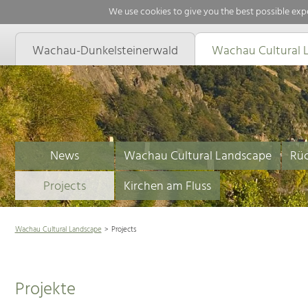
We use cookies to give you the best possible expe
Wachau-Dunkelsteinerwald
Wachau Cultural 
News
Wachau Cultural Landscape
Rüc
Projects
Kirchen am Fluss
Wachau Cultural Landscape
Projects
Projekte