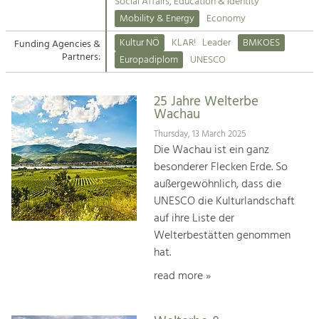
Kirchen am Fluss
Managing and Caring for the Cultural
Social Affairs, Education & Identity
Landscape.
Mobility & Energy
Economy
Suche
Kultur NÖ
KLAR!
Leader
BMKOES
Funding Agencies &
Tourism
Partners:
Europadiplom
UNESCO
Offer Development and Positioning
Impressum
25 Jahre Welterbe
Kontakt
Art & Culture
Wachau
Crafts, Science and Research.
Thursday, 13 March 2025
Die Wachau ist ein ganz
besonderer Flecken Erde. So
Social Affairs, Education
außergewöhnlich, dass die
& Identity
UNESCO die Kulturlandschaft
Equality, Youth and Integration.
auf ihre Liste der
Welterbestätten genommen
Mobility & Energy
hat.
Climate Change, Public Transport and
Renewable Energy.
read more »
Economy
Increase in Regional Value Added.