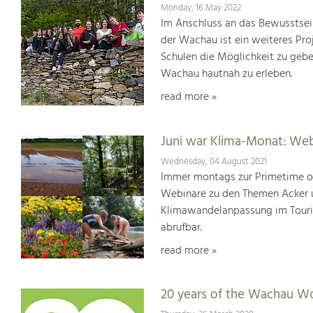
Monday, 16 May 2022
Im Anschluss an das Bewusstsei
der Wachau ist ein weiteres Pr
Schulen die Möglichkeit zu geb
Wachau hautnah zu erleben.
read more »
Juni war Klima-Monat: We
Wednesday, 04 August 2021
Immer montags zur Primetime or
Webinare zu den Themen Acker u
Klimawandelanpassung im Touris
abrufbar.
read more »
20 years of the Wachau Wo