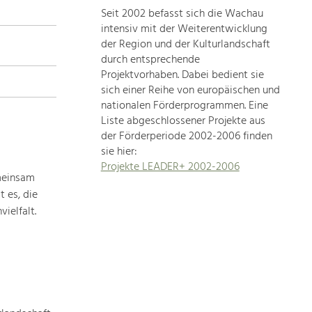
Seit 2002 befasst sich die Wachau
topics
intensiv mit der Weiterentwicklung
der Region und der Kulturlandschaft
Development
durch entsprechende
within
Projektvorhaben. Dabei bedient sie
sich einer Reihe von europäischen und
our
nationalen Förderprogrammen. Eine
region
Liste abgeschlossener Projekte aus
is
der Förderperiode 2002-2006 finden
extremely
sie hier:
diverse.
Projekte LEADER+ 2002-2006
Which
meinsam
is
 es, die
why
ielfalt.
we
provide
you
with
an
overview