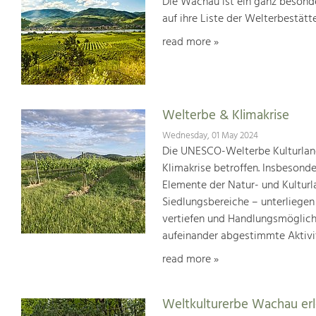
Die Wachau ist ein ganz besonde
auf ihre Liste der Welterbestät
read more »
Welterbe & Klimakrise
Wednesday, 01 May 2024
Die UNESCO-Welterbe Kulturland
Klimakrise betroffen. Insbesond
Elemente der Natur- und Kultur
Siedlungsbereiche – unterliege
vertiefen und Handlungsmöglic
aufeinander abgestimmte Aktivi
read more »
Weltkulturerbe Wachau er