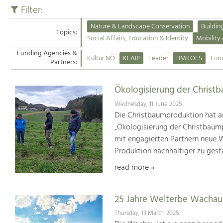
Filter:
Nature & Landscape Conservation
Buildin
Topics:
Social Affairs, Education & Identity
Mobility
Funding Agencies &
Kultur NÖ
KLAR!
Leader
BMKOES
Eur
Partners:
Ökologisierung der Christ
Wednesday, 11 June 2025
Die Christbaumproduktion hat a
„Ökologisierung der Christbaum
mit engagierten Partnern neue We
Produktion nachhaltiger zu gest
read more »
25 Jahre Welterbe Wachau
Thursday, 13 March 2025