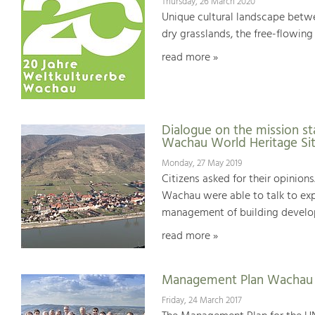
Thursday, 26 March 2020
Unique cultural landscape betwe
dry grasslands, the free-flowing 
read more »
Dialogue on the mission st
Wachau World Heritage Si
Monday, 27 May 2019
Citizens asked for their opinions
Wachau were able to talk to expe
management of building develop
read more »
Management Plan Wachau 
Friday, 24 March 2017