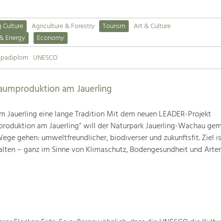
g Culture
Agriculture & Forestry
Tourism
Art & Culture
 & Energy
Economy
opadiplom
UNESCO
baumproduktion am Jauerling
m Jauerling eine lange Tradition Mit dem neuen LEADER-Projekt
produktion am Jauerling“ will der Naturpark Jauerling-Wachau ge
ge gehen: umweltfreundlicher, biodiverser und zukunftsfit. Ziel ist
alten – ganz im Sinne von Klimaschutz, Bodengesundheit und Artenv