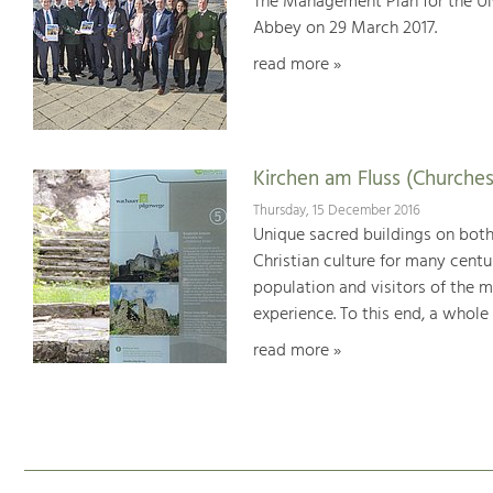
The Management Plan for the U
Abbey on 29 March 2017.
read more »
Kirchen am Fluss (Churches
Thursday, 15 December 2016
Unique sacred buildings on bot
Christian culture for many centu
population and visitors of the 
experience. To this end, a whole
read more »