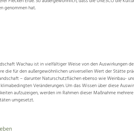
rer Flecken Erde. So außergewöhnlich, dass die UNESCO die Kultu
ten genommen hat.
schaft Wachau ist in vielfältiger Weise von den Auswirkungen de
ere die für den außergewöhnlichen universellen Wert der Stätte pr
landschaft – darunter Naturschutzflächen ebenso wie Weinbau- un
n klimabedingten Veränderungen. Um das Wissen über diese Auswi
hkeiten aufzuzeigen, werden im Rahmen dieser Maßnahme mehrere
täten umgesetzt.
leben