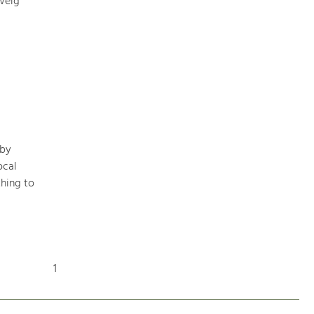
weig
 by
ocal
hing to
1