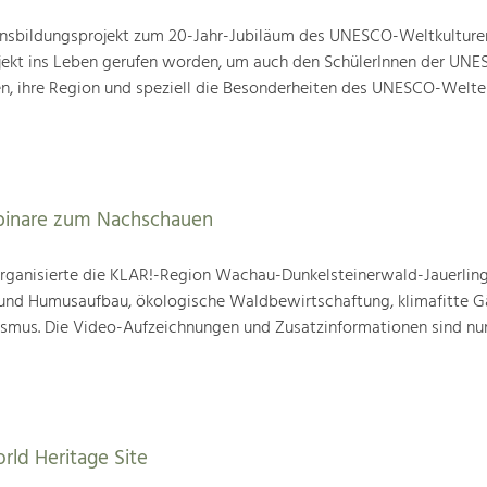
nsbildungsprojekt zum 20-Jahr-Jubiläum des UNESCO-Weltkulture
ojekt ins Leben gerufen worden, um auch den SchülerInnen der UN
en, ihre Region und speziell die Besonderheiten des UNESCO-Welte
binare zum Nachschauen
ganisierte die KLAR!-Region Wachau-Dunkelsteinerwald-Jauerling
nd Humusaufbau, ökologische Waldbewirtschaftung, klimafitte G
mus. Die Video-Aufzeichnungen und Zusatzinformationen sind nun
rld Heritage Site