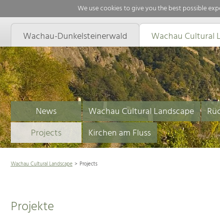
We use cookies to give you the best possible expe
Wachau-Dunkelsteinerwald
Wachau Cultural 
News
Wachau Cultural Landscape
Rüc
Projects
Kirchen am Fluss
Wachau Cultural Landscape
Projects
Projekte