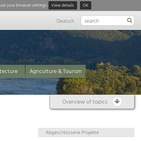
just your browser settings.
View details
OK
Deutsch
tecture
Agriculture & Tourism
Overview of topics
Overview
Abgeschlossene Projekte
of