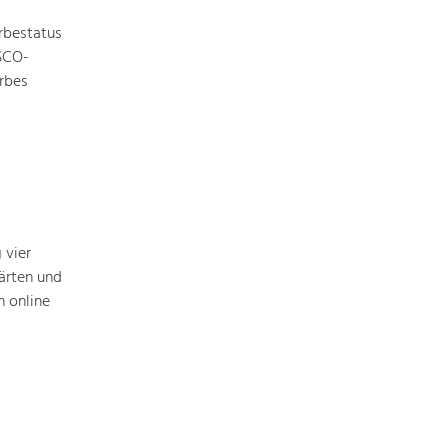
rbestatus
ESCO-
rbes
Nature & Landscape
Conservation
Maintenance, Regulation and Further
Development.
Building Culture
Site, Building Culture and Sustainable
Settlements.
 vier
ärten und
 online
Agriculture & Forestry
Managing and Caring for the Cultural
Landscape.
Tourism
Offer Development and Positioning