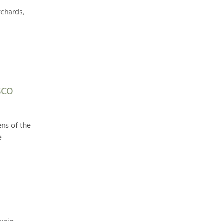
chards,
Art & Culture
Crafts, Science and Research.
Social Affairs, Education
ESCO
& Identity
Equality, Youth and Integration.
ens of the
Mobility & Energy
e
Climate Change, Public Transport and
Renewable Energy.
Economy
Increase in Regional Value Added.