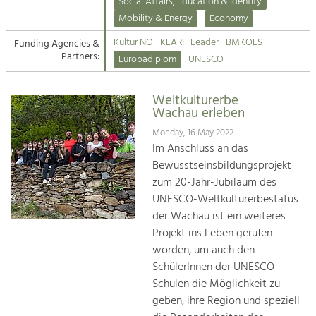
Kirchen am Fluss
Managing and Caring for the Cultural
Social Affairs, Education & Identity
Landscape.
Mobility & Energy
Economy
Suche
Kultur NÖ
KLAR!
Leader
BMKOES
Funding Agencies &
Tourism
Partners:
Europadiplom
UNESCO
Offer Development and Positioning
Impressum
Weltkulturerbe
Kontakt
Art & Culture
Wachau erleben
Crafts, Science and Research.
Monday, 16 May 2022
Im Anschluss an das
Bewusstseinsbildungsprojekt
Social Affairs, Education
zum 20-Jahr-Jubiläum des
& Identity
UNESCO-Weltkulturerbestatus
Equality, Youth and Integration.
der Wachau ist ein weiteres
Projekt ins Leben gerufen
Mobility & Energy
worden, um auch den
Climate Change, Public Transport and
Renewable Energy.
SchülerInnen der UNESCO-
Schulen die Möglichkeit zu
Economy
geben, ihre Region und speziell
Increase in Regional Value Added.