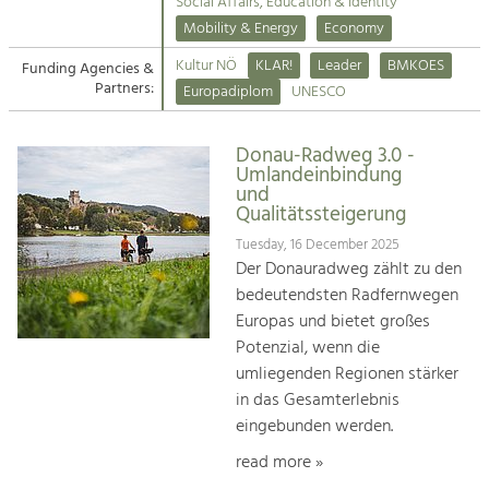
Kirchen am Fluss
Managing and Caring for the Cultural
Social Affairs, Education & Identity
Landscape.
Mobility & Energy
Economy
Suche
Kultur NÖ
KLAR!
Leader
BMKOES
Funding Agencies &
Tourism
Partners:
Europadiplom
UNESCO
Offer Development and Positioning
Impressum
Donau-Radweg 3.0 -
Kontakt
Art & Culture
Umlandeinbindung
und
Crafts, Science and Research.
Qualitätssteigerung
Tuesday, 16 December 2025
Social Affairs, Education
Der Donauradweg zählt zu den
& Identity
bedeutendsten Radfernwegen
Equality, Youth and Integration.
Europas und bietet großes
Potenzial, wenn die
Mobility & Energy
umliegenden Regionen stärker
Climate Change, Public Transport and
in das Gesamterlebnis
Renewable Energy.
eingebunden werden.
Economy
read more »
Increase in Regional Value Added.