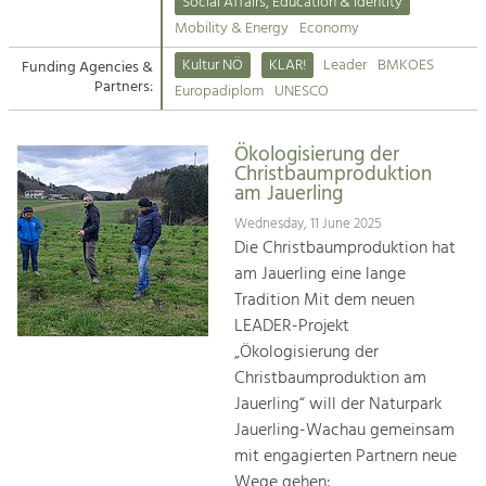
Kirchen am Fluss
Managing and Caring for the Cultural
Social Affairs, Education & Identity
Landscape.
Mobility & Energy
Economy
Suche
Kultur NÖ
KLAR!
Leader
BMKOES
Funding Agencies &
Tourism
Partners:
Europadiplom
UNESCO
Offer Development and Positioning
Impressum
Ökologisierung der
Kontakt
Art & Culture
Christbaumproduktion
am Jauerling
Crafts, Science and Research.
Wednesday, 11 June 2025
Die Christbaumproduktion hat
Social Affairs, Education
am Jauerling eine lange
& Identity
Tradition Mit dem neuen
Equality, Youth and Integration.
LEADER-Projekt
„Ökologisierung der
Mobility & Energy
Christbaumproduktion am
Climate Change, Public Transport and
Renewable Energy.
Jauerling“ will der Naturpark
Jauerling-Wachau gemeinsam
Economy
mit engagierten Partnern neue
Increase in Regional Value Added.
Wege gehen: