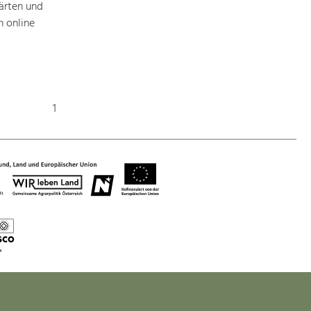
ärten und
 online
Nature & Landscape
Conservation
Maintenance, Regulation and Further
1
Development.
Building Culture
Site, Building Culture and Sustainable
Settlements.
Agriculture & Forestry
Managing and Caring for the Cultural
Landscape.
Tourism
Offer Development and Positioning