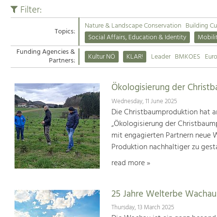
Filter:
Nature & Landscape Conservation
Building Cu
Topics:
Social Affairs, Education & Identity
Mobili
Funding Agencies &
Kultur NÖ
KLAR!
Leader
BMKOES
Eur
Partners:
Ökologisierung der Christ
Wednesday, 11 June 2025
Die Christbaumproduktion hat a
„Ökologisierung der Christbaum
mit engagierten Partnern neue We
Produktion nachhaltiger zu gest
read more »
25 Jahre Welterbe Wachau
Thursday, 13 March 2025