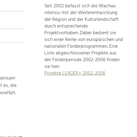
Seit 2002 befasst sich die Wachau
topics
intensiv mit der Weiterentwicklung
der Region und der Kulturlandschaft
Development
durch entsprechende
within
Projektvorhaben. Dabei bedient sie
sich einer Reihe von europäischen und
our
nationalen Förderprogrammen. Eine
region
Liste abgeschlossener Projekte aus
is
der Förderperiode 2002-2006 finden
extremely
sie hier:
diverse.
Projekte LEADER+ 2002-2006
Which
meinsam
is
 es, die
why
ielfalt.
we
provide
you
with
an
overview