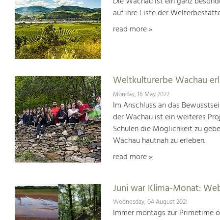
Die Wachau ist ein ganz besonde
auf ihre Liste der Welterbestät
read more »
Weltkulturerbe Wachau er
Monday, 16 May 2022
Im Anschluss an das Bewusstsei
der Wachau ist ein weiteres Pr
Schulen die Möglichkeit zu geb
Wachau hautnah zu erleben.
read more »
Juni war Klima-Monat: We
Wednesday, 04 August 2021
Immer montags zur Primetime or