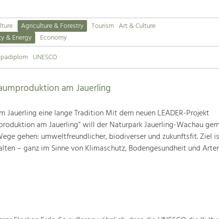
lture
Agriculture & Forestry
Tourism
Art & Culture
ty & Energy
Economy
opadiplom
UNESCO
baumproduktion am Jauerling
m Jauerling eine lange Tradition Mit dem neuen LEADER-Projekt
produktion am Jauerling“ will der Naturpark Jauerling-Wachau ge
ge gehen: umweltfreundlicher, biodiverser und zukunftsfit. Ziel ist
alten – ganz im Sinne von Klimaschutz, Bodengesundheit und Artenv