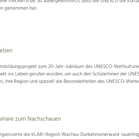
rer Flecken Erde. So außergewöhnlich, dass die UNESCO die Kultu
ten genommen hat.
leben
nsbildungsprojekt zum 20-Jahr-Jubiläum des UNESCO-Weltkulture
ojekt ins Leben gerufen worden, um auch den SchülerInnen der UN
en, ihre Region und speziell die Besonderheiten des UNESCO-Welte
binare zum Nachschauen
ganisierte die KLAR!-Region Wachau-Dunkelsteinerwald-Jauerling