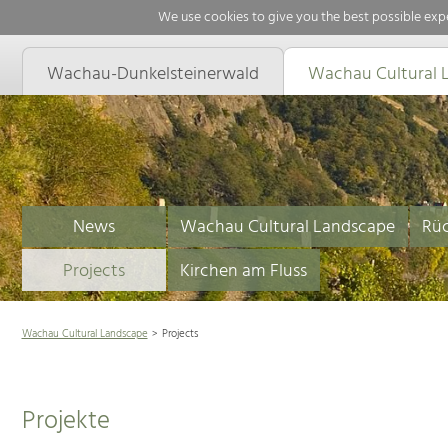
We use cookies to give you the best possible expe
Wachau-Dunkelsteinerwald
Wachau Cultural 
News
Wachau Cultural Landscape
Rüc
Projects
Kirchen am Fluss
Wachau Cultural Landscape
Projects
Projekte