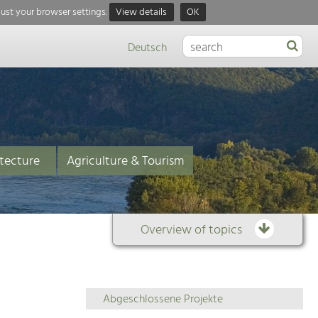
just your browser settings.
View details
OK
Deutsch
tecture
Agriculture & Tourism
Overview of topics
Overview
Abgeschlossene Projekte
of