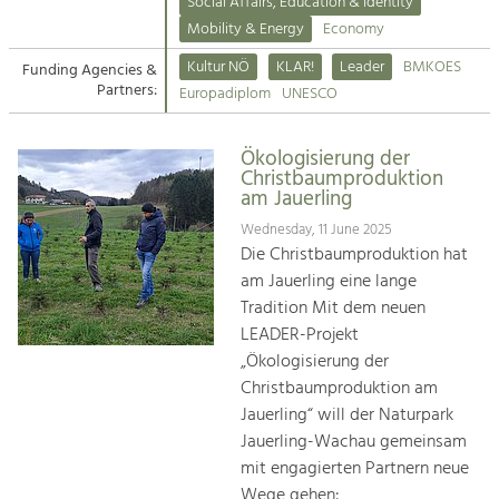
Kirchen am Fluss
Managing and Caring for the Cultural
Social Affairs, Education & Identity
Landscape.
Mobility & Energy
Economy
Suche
Kultur NÖ
KLAR!
Leader
BMKOES
Funding Agencies &
Tourism
Partners:
Europadiplom
UNESCO
Offer Development and Positioning
Impressum
Ökologisierung der
Kontakt
Art & Culture
Christbaumproduktion
am Jauerling
Crafts, Science and Research.
Wednesday, 11 June 2025
Die Christbaumproduktion hat
Social Affairs, Education
am Jauerling eine lange
& Identity
Tradition Mit dem neuen
Equality, Youth and Integration.
LEADER-Projekt
„Ökologisierung der
Mobility & Energy
Christbaumproduktion am
Climate Change, Public Transport and
Renewable Energy.
Jauerling“ will der Naturpark
Jauerling-Wachau gemeinsam
Economy
mit engagierten Partnern neue
Increase in Regional Value Added.
Wege gehen: