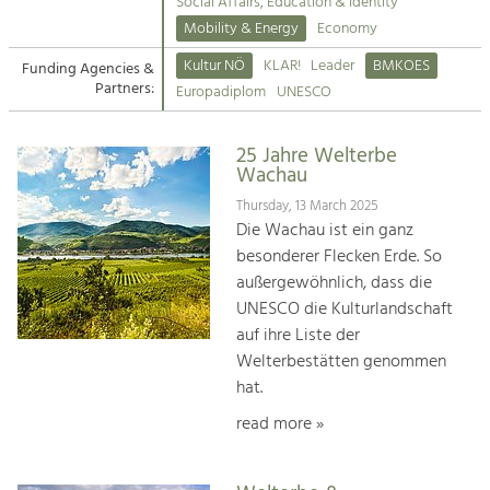
Kirchen am Fluss
Managing and Caring for the Cultural
Social Affairs, Education & Identity
Landscape.
Mobility & Energy
Economy
Suche
Kultur NÖ
KLAR!
Leader
BMKOES
Funding Agencies &
Tourism
Partners:
Europadiplom
UNESCO
Offer Development and Positioning
Impressum
25 Jahre Welterbe
Kontakt
Art & Culture
Wachau
Crafts, Science and Research.
Thursday, 13 March 2025
Die Wachau ist ein ganz
besonderer Flecken Erde. So
Social Affairs, Education
außergewöhnlich, dass die
& Identity
UNESCO die Kulturlandschaft
Equality, Youth and Integration.
auf ihre Liste der
Welterbestätten genommen
Mobility & Energy
hat.
Climate Change, Public Transport and
Renewable Energy.
read more »
Economy
Increase in Regional Value Added.