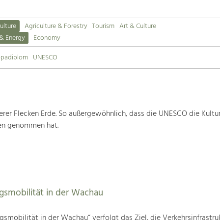
ulture
Agriculture & Forestry
Tourism
Art & Culture
 & Energy
Economy
opadiplom
UNESCO
rer Flecken Erde. So außergewöhnlich, dass die UNESCO die Kultu
ten genommen hat.
agsmobilität in der Wachau
gsmobilität in der Wachau“ verfolgt das Ziel, die Verkehrsinfrastru