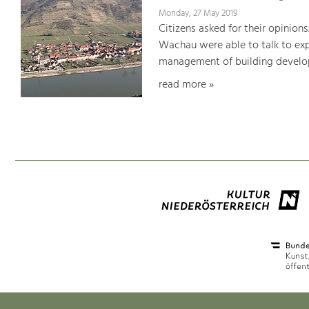
Monday, 27 May 2019
Citizens asked for their opinions
Wachau were able to talk to expe
management of building develop
read more »