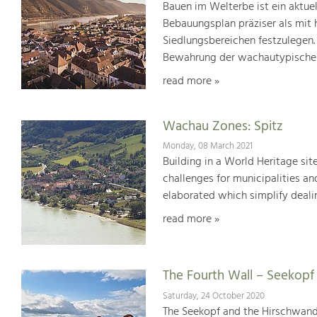
Bauen im Welterbe ist ein aktu
Bebauungsplan präziser als mit
Siedlungsbereichen festzulegen.
Bewahrung der wachautypischen
read more »
Wachau Zones: Spitz
Monday, 08 March 2021
Building in a World Heritage site
challenges for municipalities a
elaborated which simplify dealin
read more »
The Fourth Wall – Seekop
Saturday, 24 October 2020
The Seekopf and the Hirschwand 