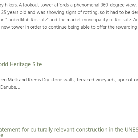
 by hikers. A lookout tower affords a phenomenal 360-degree view. 
 25 years old and was showing signs of rotting, so it had to be d
ion "Jankerlklub Rossatz" and the market municipality of Rossatz-A
 new tower in order to continue being able to offer the rewarding
rld Heritage Site
en Melk and Krems Dry stone walls, terraced vineyards, apricot or
Danube, ...
atement for culturally relevant construction in the UN
te