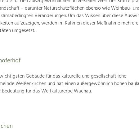
ere die für den außergewöhnlichen universellen Wert der Stätte pr
landschaft – darunter Naturschutzflächen ebenso wie Weinbau- un
n klimabedingten Veränderungen. Um das Wissen über diese Auswi
hkeiten aufzuzeigen, werden im Rahmen dieser Maßnahme mehrere
täten umgesetzt.
hoferhof
 wichtigsten Gebäude für das kulturelle und gesellschaftliche
einde Weißenkirchen und hat einen außergewöhnlich hohen bauku
 Bedeutung für das Weltkulturerbe Wachau.
rchen