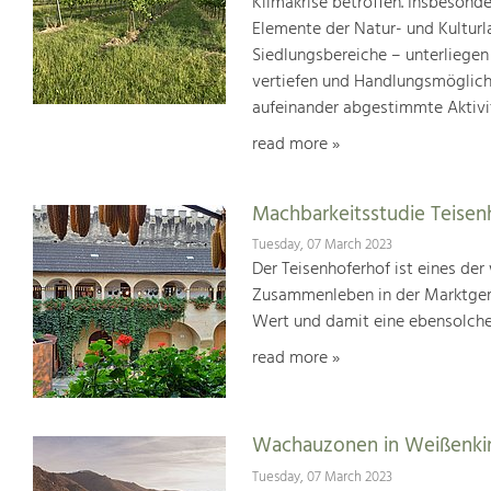
Klimakrise betroffen. Insbesond
Elemente der Natur- und Kultur
Siedlungsbereiche – unterliege
vertiefen und Handlungsmöglic
aufeinander abgestimmte Aktivi
read more »
Machbarkeitsstudie Teisen
Tuesday, 07 March 2023
Der Teisenhoferhof ist eines der
Zusammenleben in der Marktgem
Wert und damit eine ebensolche
read more »
Wachauzonen in Weißenki
Tuesday, 07 March 2023