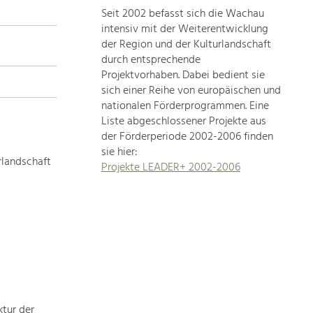
Seit 2002 befasst sich die Wachau
topics
intensiv mit der Weiterentwicklung
der Region und der Kulturlandschaft
Development
durch entsprechende
within
Projektvorhaben. Dabei bedient sie
sich einer Reihe von europäischen und
our
nationalen Förderprogrammen. Eine
region
Liste abgeschlossener Projekte aus
is
der Förderperiode 2002-2006 finden
extremely
sie hier:
diverse.
rlandschaft
Projekte LEADER+ 2002-2006
Which
is
why
we
provide
you
with
an
overview
ktur der