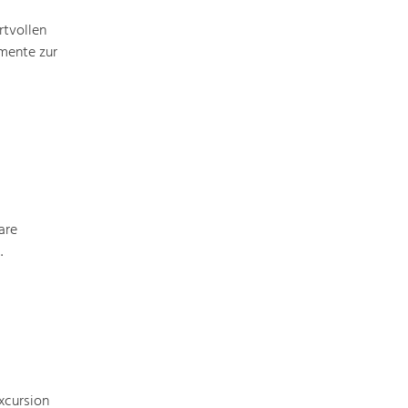
rtvollen
mente zur
Art & Culture
Crafts, Science and Research.
Social Affairs, Education
& Identity
Equality, Youth and Integration.
are
Mobility & Energy
.
Climate Change, Public Transport and
Renewable Energy.
Economy
Increase in Regional Value Added.
xcursion