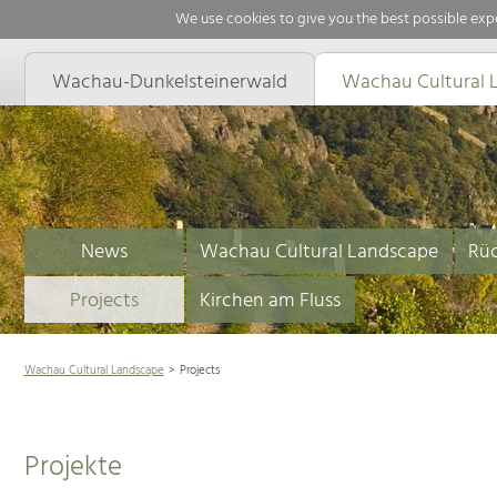
We use cookies to give you the best possible expe
Wachau-Dunkelsteinerwald
Wachau Cultural 
News
Wachau Cultural Landscape
Rüc
Projects
Kirchen am Fluss
Wachau Cultural Landscape
Projects
Projekte