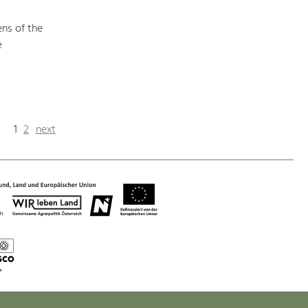
ens of the
e
1
2
next