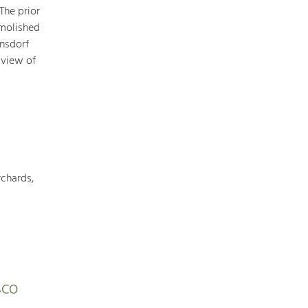
The prior
emolished
rnsdorf
 view of
chards,
ESCO