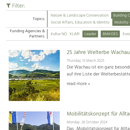
Filter:
Nature & Landscape Conservation
Building C
Topics:
Social Affairs, Education & Identity
Mobility
Funding Agencies &
Kultur NÖ
KLAR!
Leader
BMKOES
Eur
Partners:
25 Jahre Welterbe Wachau
Thursday, 13 March 2025
Die Wachau ist ein ganz besonde
auf ihre Liste der Welterbestät
read more »
Mobilitätskonzept für Allt
Monday, 28 October 2024
Das „Mobilitätskonzept für Allta