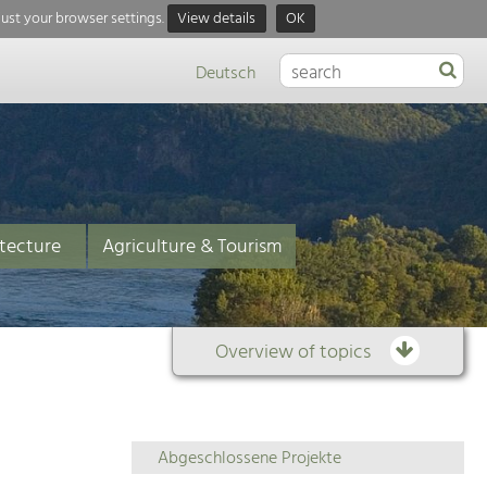
just your browser settings.
View details
OK
Deutsch
tecture
Agriculture & Tourism
Overview of topics
Overview
Abgeschlossene Projekte
of