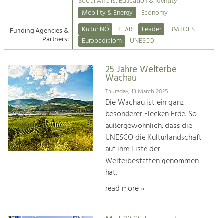
Kirchen am Fluss
Managing and Caring for the Cultural
Social Affairs, Education & Identity
Landscape.
Mobility & Energy
Economy
Suche
Kultur NÖ
KLAR!
Leader
BMKOES
Funding Agencies &
Tourism
Partners:
Europadiplom
UNESCO
Offer Development and Positioning
Impressum
25 Jahre Welterbe
Kontakt
Art & Culture
Wachau
Crafts, Science and Research.
Thursday, 13 March 2025
Die Wachau ist ein ganz
besonderer Flecken Erde. So
Social Affairs, Education
außergewöhnlich, dass die
& Identity
UNESCO die Kulturlandschaft
Equality, Youth and Integration.
auf ihre Liste der
Welterbestätten genommen
Mobility & Energy
hat.
Climate Change, Public Transport and
Renewable Energy.
read more »
Economy
Increase in Regional Value Added.