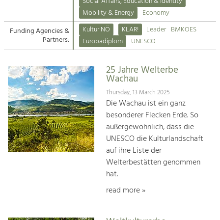
Kirchen am Fluss
Managing and Caring for the Cultural
Social Affairs, Education & Identity
Landscape.
Mobility & Energy
Economy
Suche
Kultur NÖ
KLAR!
Leader
BMKOES
Funding Agencies &
Tourism
Partners:
Europadiplom
UNESCO
Offer Development and Positioning
Impressum
25 Jahre Welterbe
Kontakt
Art & Culture
Wachau
Crafts, Science and Research.
Thursday, 13 March 2025
Die Wachau ist ein ganz
besonderer Flecken Erde. So
Social Affairs, Education
außergewöhnlich, dass die
& Identity
UNESCO die Kulturlandschaft
Equality, Youth and Integration.
auf ihre Liste der
Welterbestätten genommen
Mobility & Energy
hat.
Climate Change, Public Transport and
Renewable Energy.
read more »
Economy
Increase in Regional Value Added.