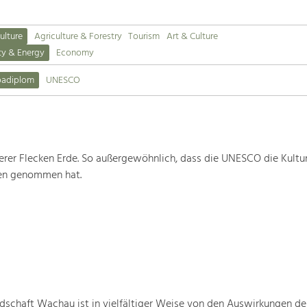
ulture
Agriculture & Forestry
Tourism
Art & Culture
ty & Energy
Economy
padiplom
UNESCO
rer Flecken Erde. So außergewöhnlich, dass die UNESCO die Kultu
ten genommen hat.
schaft Wachau ist in vielfältiger Weise von den Auswirkungen de