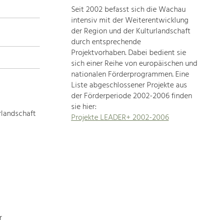
Seit 2002 befasst sich die Wachau
topics
intensiv mit der Weiterentwicklung
der Region und der Kulturlandschaft
Development
durch entsprechende
within
Projektvorhaben. Dabei bedient sie
sich einer Reihe von europäischen und
our
nationalen Förderprogrammen. Eine
region
Liste abgeschlossener Projekte aus
is
der Förderperiode 2002-2006 finden
extremely
sie hier:
diverse.
rlandschaft
Projekte LEADER+ 2002-2006
Which
is
why
we
provide
you
with
an
overview
r