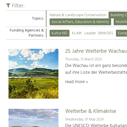
Filter:
Nature & Landscape Conservation
Building C
Topics:
Social Affairs, Education & Identity
Mobili
Funding Agencies &
Kultur NÖ
KLAR!
Leader
BMKOES
Euro
Partners:
25 Jahre Welterbe Wachau
Thursday, 13 March 2025
Die Wachau ist ein ganz besonde
auf ihre Liste der Welterbestät
read more »
Welterbe & Klimakrise
Wednesday, 01 May 2024
Die UNESCO-Welterbe Kulturland