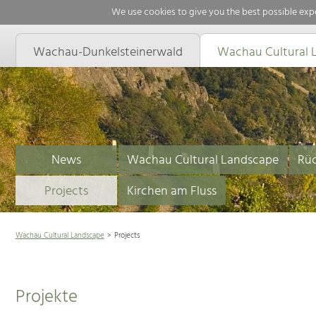
We use cookies to give you the best possible expe
Wachau-Dunkelsteinerwald
Wachau Cultural 
News
Wachau Cultural Landscape
Rüc
Projects
Kirchen am Fluss
Wachau Cultural Landscape
Projects
Projekte