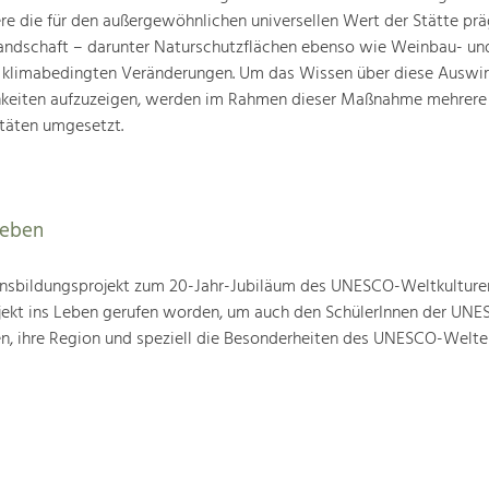
ere die für den außergewöhnlichen universellen Wert der Stätte pr
landschaft – darunter Naturschutzflächen ebenso wie Weinbau- un
n klimabedingten Veränderungen. Um das Wissen über diese Auswi
hkeiten aufzuzeigen, werden im Rahmen dieser Maßnahme mehrere
täten umgesetzt.
leben
nsbildungsprojekt zum 20-Jahr-Jubiläum des UNESCO-Weltkulture
ojekt ins Leben gerufen worden, um auch den SchülerInnen der UN
en, ihre Region und speziell die Besonderheiten des UNESCO-Welte