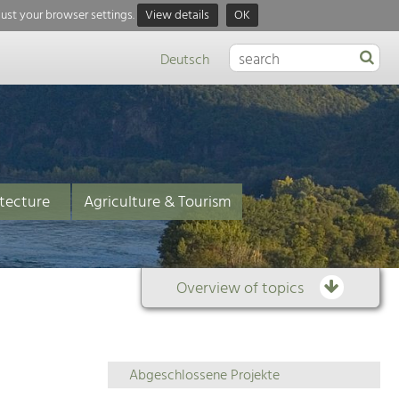
just your browser settings.
View details
OK
Deutsch
tecture
Agriculture & Tourism
Overview of topics
Overview
Abgeschlossene Projekte
of