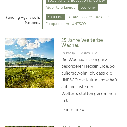
Kirchen am Fluss
Managing and Caring for the Cultural
Social Affairs, Education & Identity
Landscape.
Mobility & Energy
Economy
Suche
Kultur NÖ
KLAR!
Leader
BMKOES
Funding Agencies &
Tourism
Partners:
Europadiplom
UNESCO
Offer Development and Positioning
Impressum
25 Jahre Welterbe
Kontakt
Art & Culture
Wachau
Crafts, Science and Research.
Thursday, 13 March 2025
Die Wachau ist ein ganz
besonderer Flecken Erde. So
Social Affairs, Education
außergewöhnlich, dass die
& Identity
UNESCO die Kulturlandschaft
Equality, Youth and Integration.
auf ihre Liste der
Welterbestätten genommen
Mobility & Energy
hat.
Climate Change, Public Transport and
Renewable Energy.
read more »
Economy
Increase in Regional Value Added.